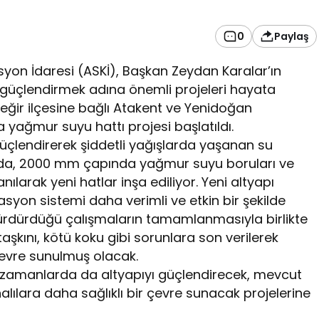
0
Paylaş
yon İdaresi (ASKİ), Başkan Zeydan Karalar’ın
ı güçlendirmek adına önemli projeleri hayata
ğir ilçesine bağlı Atakent ve Yenidoğan
a yağmur suyu hattı projesi başlatıldı.
güçlendirerek şiddetli yağışlarda yaşanan su
tuda, 2000 mm çapında yağmur suyu boruları ve
larak yeni hatlar inşa ediliyor. Yeni altyapı
syon sistemi daha verimli ve etkin bir şekilde
le sürdürdüğü çalışmaların tamamlanmasıyla birlikte
şkını, kötü koku gibi sorunlara son verilerek
çevre sunulmuş olacak.
n zamanlarda da altyapıyı güçlendirecek, mevcut
lılara daha sağlıklı bir çevre sunacak projelerine