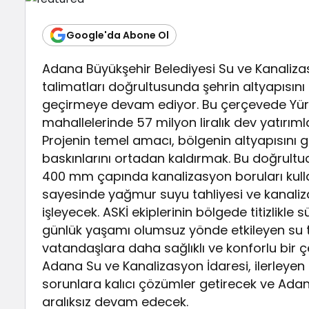
Google'da Abone Ol
Adana Büyükşehir Belediyesi Su ve Kanalizas
talimatları doğrultusunda şehrin altyapısın
geçirmeye devam ediyor. Bu çerçevede Yüre
mahallelerinde 57 milyon liralık dev yatırıml
Projenin temel amacı, bölgenin altyapısını 
baskınlarını ortadan kaldırmak. Bu doğrul
400 mm çapında kanalizasyon boruları kullanı
sayesinde yağmur suyu tahliyesi ve kanaliza
işleyecek. ASKİ ekiplerinin bölgede titizlik
günlük yaşamı olumsuz yönde etkileyen su ta
vatandaşlara daha sağlıklı ve konforlu bir 
Adana Su ve Kanalizasyon İdaresi, ilerleye
sorunlara kalıcı çözümler getirecek ve Adana
aralıksız devam edecek.