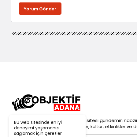
Yorum Gönder
Objektif
Adana Son Dakika
haber sitesi gündemin nabzın
Bu web sitesinde en iyi
siyaset, ekonomi, tarım, yerel spor, kültür, etkinlikler ve da
deneyimi yaşamanızı
sağlamak için çerezler