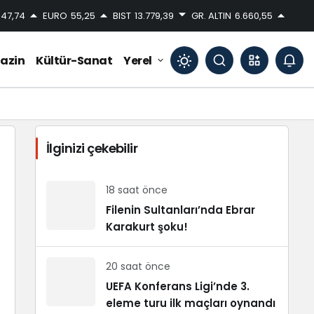
47,74
EURO
55,25
BIST
13.779,39
GR. ALTIN
6.660,55
azin
Kültür-Sanat
Yerel
Mod
değiştir
İlginizi çekebilir
Gündüz Modu
Gündüz modunu seçin.
18 saat önce
Filenin Sultanları’nda Ebrar
Karakurt şoku!
Gece Modu
Gece modunu seçin.
20 saat önce
Sistem Modu
UEFA Konferans Ligi’nde 3.
Sistem modunu seçin.
eleme turu ilk maçları oynandı