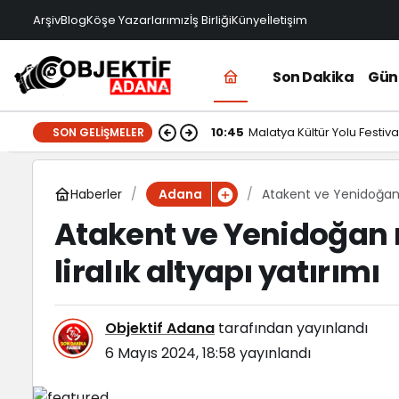
Arşiv
Blog
Köşe Yazarlarımız
İş Birliği
Künye
İletişim
Son Dakika
Gü
10:45
Malatya Kültür Yolu Festival
SON GELIŞMELER
Haberler
Atakent ve Yenidoğan m
Adana
Atakent ve Yenidoğan 
liralık altyapı yatırımı
Objektif Adana
tarafından yayınlandı
6 Mayıs 2024, 18:58
yayınlandı