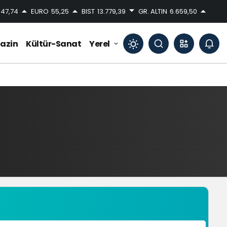
47,74
EURO
55,25
BIST
13.779,39
GR. ALTIN
6.659,50
azin
Kültür-Sanat
Yerel
Mod
değiştir
Gündüz Modu
Gündüz modunu seçin.
Gece Modu
Gece modunu seçin.
Sistem Modu
Sistem modunu seçin.