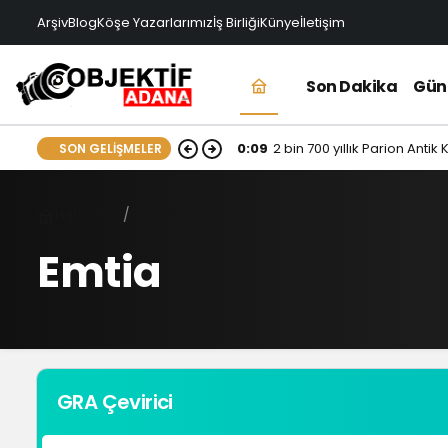
Arşiv
Blog
Köşe Yazarlarımız
İş Birliği
Künye
İletişim
Son Dakika
Gü
0:09
2 bin 700 yıllık Parion Antik
SON GELIŞMELER
Haberler
Emtia
Emtia
GRA Çevirici