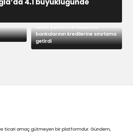
la’da 4.1 büyüklüğünde
5 saat önce
BDDK yatırım ve kalkınma
bankalarının kredilerine sınırlama
getirdi
z ve ticari amaç gütmeyen bir platformdur. Gündem,