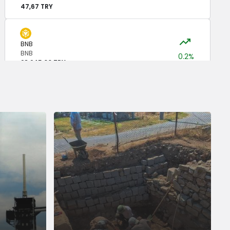
47,67 TRY
BNB
BNB
0.2%
28.245,00 TRY
USDC
USDC
47,68 TRY
XRP
XRP
-1%
48,66 TRY
SOL
Solana
1.1%