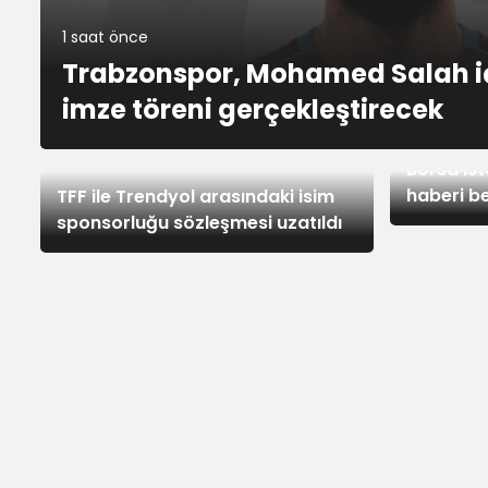
1 saat önce
Trabzonspor, Mohamed Salah i
imze töreni gerçekleştirecek
3 saat ön
3 saat önce
Borsa İst
haberi be
TFF ile Trendyol arasındaki isim
sponsorluğu sözleşmesi uzatıldı