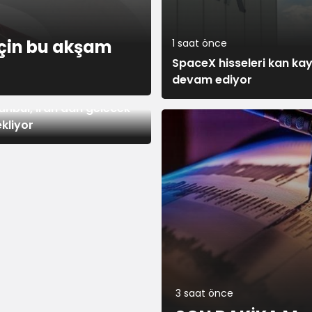
çin bu akşam
1 saat önce
SpaceX hisseleri kan k
devam ediyor
ce
anbul, İran'dan gelecek
kliyor
3 saat önce