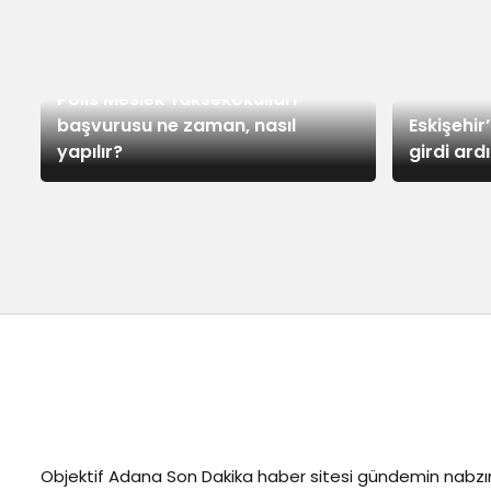
3 saat önce
5 saat ön
Polis Meslek Yüksekokulları
başvurusu ne zaman, nasıl
Eskişehi
yapılır?
girdi ard
Objektif
Adana Son Dakika
haber sitesi gündemin nabzın