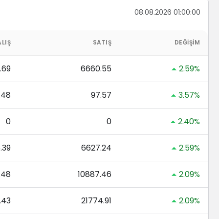
08.08.2026 01:00:00
ALIŞ
SATIŞ
DEĞIŞIM
.69
6660.55
2.59%
.48
97.57
3.57%
0
0
2.40%
.39
6627.24
2.59%
.48
10887.46
2.09%
.43
21774.91
2.09%