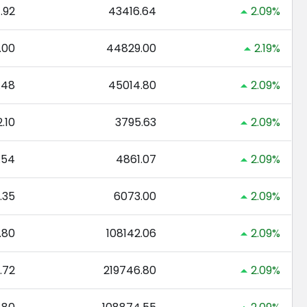
.92
43416.64
2.09%
.00
44829.00
2.19%
.48
45014.80
2.09%
.10
3795.63
2.09%
.54
4861.07
2.09%
.35
6073.00
2.09%
.80
108142.06
2.09%
.72
219746.80
2.09%