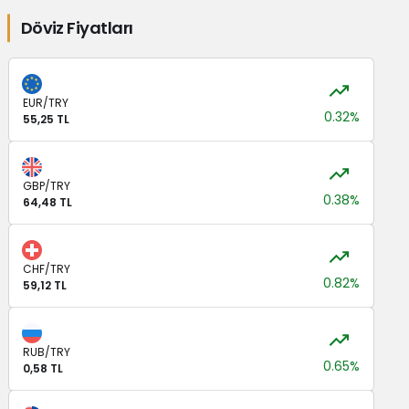
Döviz Fiyatları
EUR/TRY
0.32%
55,25 TL
GBP/TRY
0.38%
64,48 TL
CHF/TRY
0.82%
59,12 TL
RUB/TRY
0.65%
0,58 TL