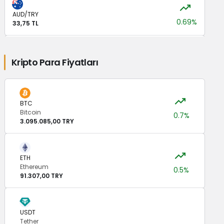
AUD/TRY
0.69%
33,75 TL
JPY/TRY
Kripto Para Fiyatları
0.01%
0,00 TL
BTC
CNY/TRY
0.29%
Bitcoin
7,08 TL
0.7%
3.095.085,00 TRY
ETH
Ethereum
0.5%
91.307,00 TRY
USDT
Tether