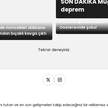
SON DAKİKA Muğ
deprem
5 saat önce
ce
Fenerbahçe’de Jayden
Oosterwolde şoku!
r’de motosiklet dükkana
ından bıçaklı kavga çıktı
Tekrar deneyiniz.
ı tutan ve en son gelişmeleri takip edeceğiniz bir reklamsı