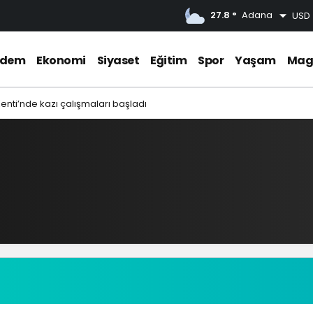
27.8 °
Adana
USD
ndem
Ekonomi
Siyaset
Eğitim
Spor
Yaşam
Mag
 Kenti’nde kazı çalışmaları başladı