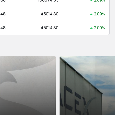
.80
108874.55
2.09%
.48
45014.80
2.09%
.48
45014.80
2.09%