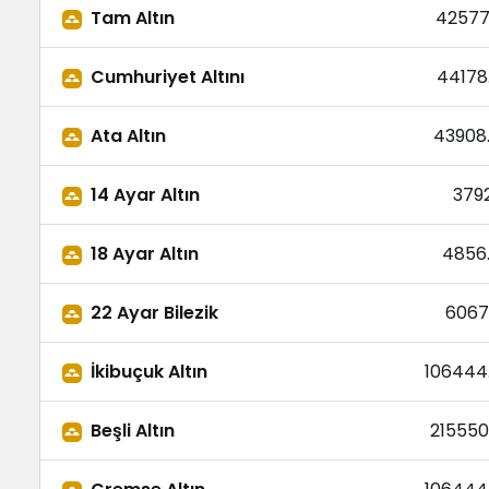
Tam Altın
42577
Cumhuriyet Altını
44178
Ata Altın
43908
14 Ayar Altın
3792
18 Ayar Altın
4856
22 Ayar Bilezik
6067
İkibuçuk Altın
106444
Beşli Altın
215550