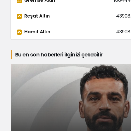
Gremse Altın
106444
Reşat Altın
43908
Hamit Altın
43908
Bu en son haberleri ilginizi çekebilir