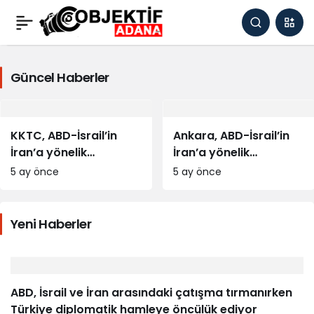
Siyaset
Güncel Haberler
Haberleri
KKTC, ABD-İsrail’in
Ankara, ABD-İsrail’in
İran’a yönelik
İran’a yönelik
saldırılarının
saldırıları sırasında
5 ay önce
5 ay önce
sonuçlarını
acil barış ve istikrarı
değerlendiriyor
vurguladı
Yeni Haberler
ABD, İsrail ve İran arasındaki çatışma tırmanırken
Türkiye diplomatik hamleye öncülük ediyor