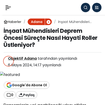
İnşaat Mühendisleri
0
Deprem Öncesi Süreçte
Haberler
İnşaat Mühendisleri
Adana
Deprem Öncesi Süreçte
İnşaat Mühendisleri Deprem
Nasıl Hayati Roller
Nasıl Hayati Roller
Öncesi Süreçte Nasıl Hayati Roller
Üstleniyor?
Üstleniyor?
Üstleniyor?
Objektif Adana
tarafından yayınlandı
6 Mayıs 2024, 14:17
yayınlandı
Google'da Abone Ol
0
Paylaş