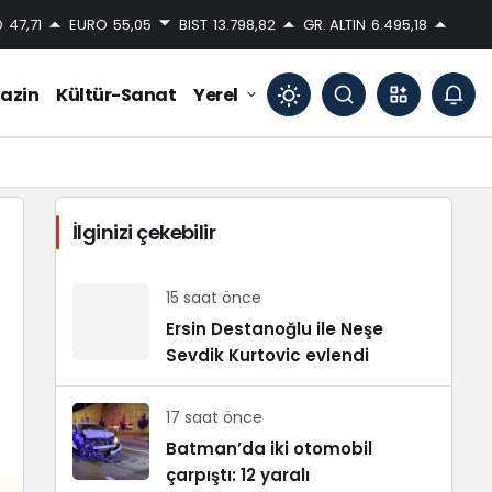
D
47,71
EURO
55,05
BIST
13.798,82
GR. ALTIN
6.495,18
azin
Kültür-Sanat
Yerel
Mod
değiştir
İlginizi çekebilir
Gündüz Modu
Gündüz modunu seçin.
15 saat önce
Ersin Destanoğlu ile Neşe
Sevdik Kurtovic evlendi
Gece Modu
Gece modunu seçin.
17 saat önce
Sistem Modu
Batman’da iki otomobil
Sistem modunu seçin.
çarpıştı: 12 yaralı