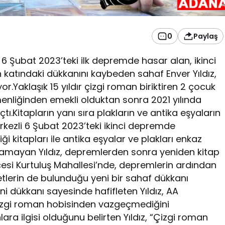
0
Paylaş
Şubat 2023’teki ilk depremde hasar alan, ikinci
katındaki dükkanını kaybeden sahaf Enver Yıldız,
or.Yaklaşık 15 yıldır çizgi roman biriktiren 2 çocuk
enliğinden emekli olduktan sonra 2021 yılında
.Kitapların yanı sıra plakların ve antika eşyaların
zli 6 Şubat 2023’teki ikinci depremde
evdiği kitapları ile antika eşyalar ve plakları enkaz
aramayan Yıldız, depremlerden sonra yeniden kitap
lçesi Kurtuluş Mahallesi’nde, depremlerin ardından
asetlerin de bulunduğu yeni bir sahaf dükkanı
eni dükkanı sayesinde hafifleten Yıldız, AA
izgi roman hobisinden vazgeçmediğini
ra ilgisi olduğunu belirten Yıldız, “Çizgi roman