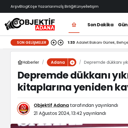
Arşiv
Blog
Köşe Yazarlarımız
İş Birliği
Künye
İletişim
Son Dakika
Gü
1:33
Adalet Bakanı Gürlek, Behçet
SON GELIŞMELER
Haberler
Depremde dükkanı yıkı
Adana
Depremde dükkanı yıkı
kitaplarına yeniden k
Objektif Adana
tarafından yayınlandı
21 Ağustos 2024, 13:42
yayınlandı