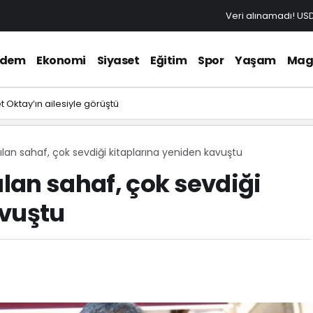
Veri alınamadı!
US
ndem
Ekonomi
Siyaset
Eğitim
Spor
Yaşam
Mag
 Oktay’ın ailesiyle görüştü
lan sahaf, çok sevdiği kitaplarına yeniden kavuştu
lan sahaf, çok sevdiği
avuştu