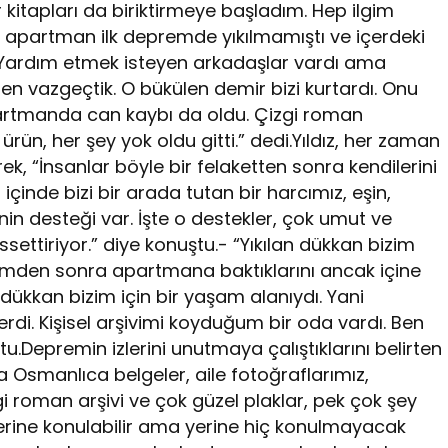
 kitapları da biriktirmeye başladım. Hep ilgim
izim apartman ilk depremde yıkılmamıştı ve içerdeki
 Yardım etmek isteyen arkadaşlar vardı ama
n vazgeçtik. O bükülen demir bizi kurtardı. Onu
artmanda can kaybı da oldu. Çizgi roman
ürün, her şey yok oldu gitti.” dedi.Yıldız, her zaman
ek, “İnsanlar böyle bir felaketten sonra kendilerini
çinde bizi bir arada tutan bir harcımız, eşin,
in desteği var. İşte o destekler, çok umut ve
ssettiriyor.” diye konuştu.- “Yıkılan dükkan bizim
premden sonra apartmana baktıklarını ancak içine
 dükkan bizim için bir yaşam alanıydı. Yani
rdi. Kişisel arşivimi koyduğum bir oda vardı. Ben
tu.Depremin izlerini unutmaya çalıştıklarını belirten
a Osmanlıca belgeler, aile fotoğraflarımız,
i roman arşivi ve çok güzel plaklar, pek çok şey
n yerine konulabilir ama yerine hiç konulmayacak