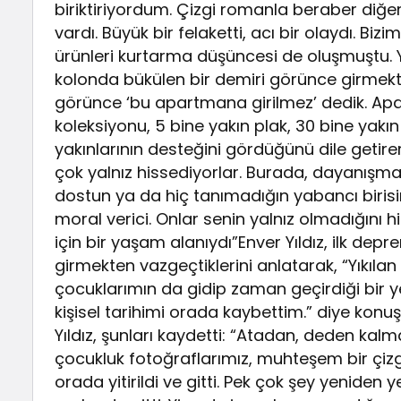
biriktiriyordum. Çizgi romanla beraber diğer
vardı. Büyük bir felaketti, acı bir olaydı. B
ürünleri kurtarma düşüncesi de oluşmuştu.
kolonda bükülen bir demiri görünce girmekte
görünce ‘bu apartmana girilmez’ dedik. Ap
koleksiyonu, 5 bine yakın plak, 30 bine yakın 
yakınlarının desteğini gördüğünü dile getirer
çok yalnız hissediyorlar. Burada, dayanışma i
dostun ya da hiç tanımadığın yabancı birisin
moral verici. Onlar senin yalnız olmadığını hi
için bir yaşam alanıydı”Enver Yıldız, ilk de
girmekten vazgeçtiklerini anlatarak, “Yıkılan
çocuklarımın da gidip zaman geçirdiği bir ye
kişisel tarihimi orada kaybettim.” diye konuş
Yıldız, şunları kaydetti: “Atadan, deden kalm
çocukluk fotoğraflarımız, muhteşem bir çizg
orada yitirildi ve gitti. Pek çok şey yenide