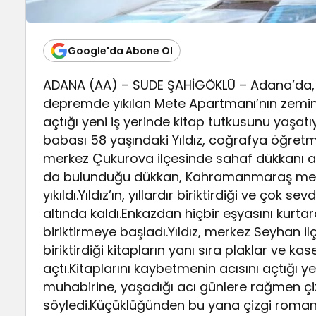
Google'da Abone Ol
ADANA (AA) – SUDE ŞAHİGÖKLÜ – Adana’da, 6 
depremde yıkılan Mete Apartmanı’nın zemin 
açtığı yeni iş yerinde kitap tutkusunu yaşatıy
babası 58 yaşındaki Yıldız, coğrafya öğretm
merkez Çukurova ilçesinde sahaf dükkanı açtı
da bulunduğu dükkan, Kahramanmaraş merke
yıkıldı.Yıldız’ın, yıllardır biriktirdiği ve çok s
altında kaldı.Enkazdan hiçbir eşyasını kurt
biriktirmeye başladı.Yıldız, merkez Seyhan i
biriktirdiği kitapların yanı sıra plaklar ve k
açtı.Kitaplarını kaybetmenin acısını açtığı y
muhabirine, yaşadığı acı günlere rağmen ç
söyledi.Küçüklüğünden bu yana çizgi romanla