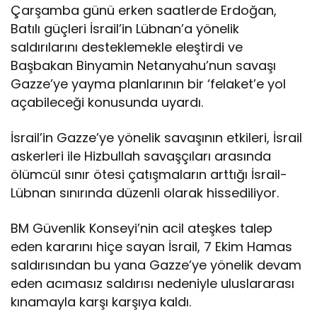
Çarşamba günü erken saatlerde Erdoğan,
’l
a
Batılı güçleri İsrail’in Lübnan’a yönelik
d
saldırılarını desteklemekle eleştirdi ve
a
Başbakan Binyamin Netanyahu’nun savaşı
y
Gazze’ye yayma planlarının bir ‘felaket’e yol
a
n
açabileceği konusunda uyardı.
ı
ş
İsrail’in Gazze’ye yönelik savaşının etkileri, İsrail
m
askerleri ile Hizbullah savaşçıları arasında
a
ölümcül sınır ötesi çatışmaların arttığı İsrail-
s
ı
Lübnan sınırında düzenli olarak hissediliyor.
n
ı
BM Güvenlik Konseyi’nin acil ateşkes talep
i
eden kararını hiçe sayan İsrail, 7 Ekim Hamas
f
saldırısından bu yana Gazze’ye yönelik devam
a
d
eden acımasız saldırısı nedeniyle uluslararası
e
kınamayla karşı karşıya kaldı.
e