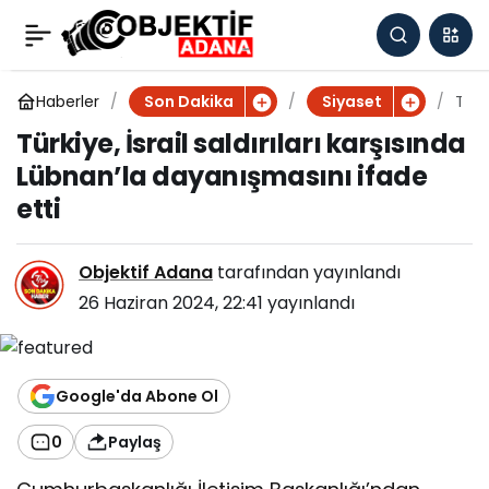
Türkiye, İsrail saldırıları
0
karşısında Lübnan’la
Haberler
T
Son Dakika
Siyaset
ü
Türkiye, İsrail saldırıları karşısında
r
dayanışmasını ifade
Lübnan’la dayanışmasını ifade
k
i
etti
etti
y
e
,
Objektif Adana
tarafından yayınlandı
İ
26 Haziran 2024, 22:41
yayınlandı
s
r
a
il
Google'da Abone Ol
s
a
0
Paylaş
l
d