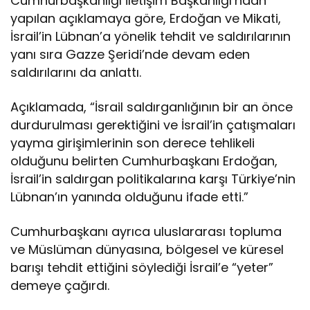
Cumhurbaşkanlığı İletişim Başkanlığı’ndan
ı
r
yapılan açıklamaya göre, Erdoğan ve Mikati,
ıl
İsrail’in Lübnan’a yönelik tehdit ve saldırılarının
a
yanı sıra Gazze Şeridi’nde devam eden
r
saldırılarını da anlattı.
ı
k
a
Açıklamada, “İsrail saldırganlığının bir an önce
r
durdurulması gerektiğini ve İsrail’in çatışmaları
ş
yayma girişimlerinin son derece tehlikeli
ı
olduğunu belirten Cumhurbaşkanı Erdoğan,
s
ı
İsrail’in saldırgan politikalarına karşı Türkiye’nin
n
Lübnan’ın yanında olduğunu ifade etti.”
d
a
Cumhurbaşkanı ayrıca uluslararası topluma
L
ve Müslüman dünyasına, bölgesel ve küresel
ü
b
barışı tehdit ettiğini söylediği İsrail’e “yeter”
n
demeye çağırdı.
a
n