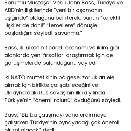
Sorumlu Müsteşar Vekili John Bass, Türkiye ve
u
ABD’nin ilişkilerinde “yeni bir aşamanın
v
u
eşiğinde” olduğunu belirterek, bunun “kolektif
r
ilişkiler de dahil” “temellere” dönüşle
g
başladığını söyledi. savunma.”
u
l
Bass, iki ülkenin ticaret, ekonomi ve iklim gibi
a
d
alanlarda yeni fırsatları araştırmak için de
ı
görüşmelerde bulunduğunu söyledi.
İki NATO müttefikinin bölgesel zorlukları ele
almak için birlikte çalışabileceğini ve
Ukrayna’daki Rus savaşının ilk iki yılında
Türkiye’nin “önemli rolünü” övdüğünü söyledi.
Bass, “Biz bu çatışmayı sona erdirmeye
çalışırken Türkiye’nin oynayacağı çok önemli
bir rol olacak.” dedi.