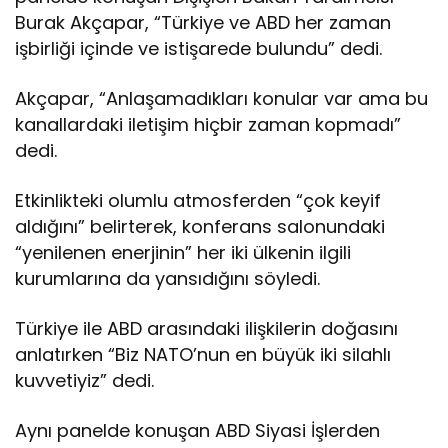
e
Burak Akçapar, “Türkiye ve ABD her zaman
r
il
işbirliği içinde ve istişarede bulundu” dedi.
i
ş
Akçapar, “Anlaşamadıkları konular var ama bu
k
kanallardaki iletişim hiçbir zaman kopmadı”
il
dedi.
e
r
d
Etkinlikteki olumlu atmosferden “çok keyif
e
aldığını” belirterek, konferans salonundaki
a
“yenilenen enerjinin” her iki ülkenin ilgili
ç
ı
kurumlarına da yansıdığını söyledi.
k
d
Türkiye ile ABD arasındaki ilişkilerin doğasını
i
anlatırken “Biz NATO’nun en büyük iki silahlı
y
kuvvetiyiz” dedi.
a
l
o
Aynı panelde konuşan ABD Siyasi İşlerden
ğ