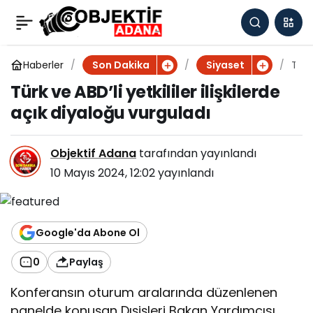
Türk ve ABD’li yetkililer
0
ilişkilerde açık diyaloğu
Haberler
T
Son Dakika
Siyaset
ü
Türk ve ABD’li yetkililer ilişkilerde
r
vurguladı
açık diyaloğu vurguladı
k
v
e
Objektif Adana
tarafından yayınlandı
A
B
10 Mayıs 2024, 12:02
yayınlandı
D
’l
i
y
Google'da Abone Ol
e
t
0
Paylaş
k
il
Konferansın oturum aralarında düzenlenen
il
panelde konuşan Dışişleri Bakan Yardımcısı