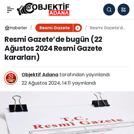
Resmi Gazete’de bugün
0
Paylaş
(21 Ağustos 2024
Haberler
Resmi Gazete’de
Resmi Gazete
bugün (22
Resmi Gazete’de bugün (22
Ağustos 2024
Resmi Gazete
Ağustos 2024 Resmi Gazete
Resmi Gazete
kararları)
kararları)
kararları)
Objektif Adana
tarafından yayınlandı
22 Ağustos 2024, 14:11
yayınlandı