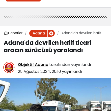
Haberler
Adana'da devrilen hafif
Adana
ticari aracın sürücüsü
Adana'da devrilen hafif ticari
yaralandı
aracın sürücüsü yaralandı
Objektif Adana
tarafından yayınlandı
25 Ağustos 2024, 20:10
yayınlandı