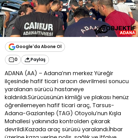
Google'da Abone Ol
0
Paylaş
ADANA (AA) – Adana’nın merkez Yüreğir
ilçesinde hafif ticari aracın devrilmesi sonucu
yaralanan sürücü hastaneye
kaldırıldı.Sürücüsünün kimliği ve plakası henüz
öğrenilemeyen hafif ticari araç, Tarsus-
Adana-Gaziantep (TAG) Otoyolu’nun Kışla
Mahallesi yakınında kontrolden çıkarak
devrildi.Kazada araç sürüsü yaralandı.İhbar
üzerine kaza yerine polis, sağlık ve itfaiye