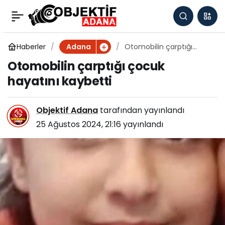
Adana'da devrilen hafif
0
Paylaş
ticari aracın sürücüsü
Haberler
Otomobilin çarptığı
Adana
çocuk hayatını kaybetti
Otomobilin çarptığı çocuk
yaralandı
hayatını kaybetti
Objektif Adana
tarafından yayınlandı
25 Ağustos 2024, 21:16
yayınlandı