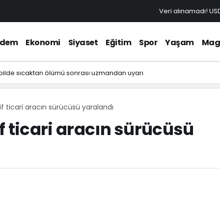
Veri alınamadı!
US
ndem
Ekonomi
Siyaset
Eğitim
Spor
Yaşam
Mag
lde sıcaktan ölümü sonrası uzmandan uyarı
f ticari aracın sürücüsü yaralandı
f ticari aracın sürücüsü