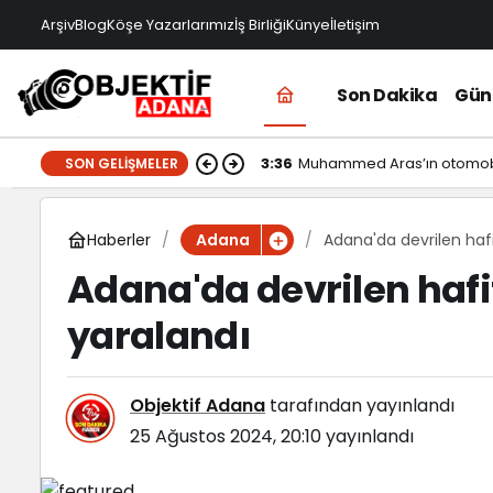
Arşiv
Blog
Köşe Yazarlarımız
İş Birliği
Künye
İletişim
Son Dakika
Gü
3:36
Muhammed Aras’ın otomobi
SON GELIŞMELER
Haberler
Adana'da devrilen hafi
Adana
Adana'da devrilen hafi
yaralandı
Objektif Adana
tarafından yayınlandı
25 Ağustos 2024, 20:10
yayınlandı