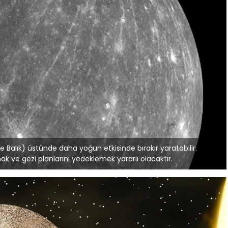
ve Balık) üstünde daha yoğun etkisinde bırakır yaratabilir.
ak ve gezi planlarını yedeklemek yararlı olacaktır.