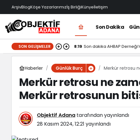
Arşiv
Blog
Köşe Yazarlarımız
İş Birliği
Künye
İletişim
Son Dakika
Gü
8:19
Son dakika AHBAP Derneği’
SON GELIŞMELER
Haberler
Merkür retrosu n
Günlük Burç
Merkür retrosu ne zama
Merkür retrosunun bitiş
Objektif Adana
tarafından yayınlandı
28 Kasım 2024, 12:21
yayınlandı