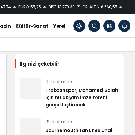
47,74
EURO
55,25
BIST
13.779,39
GR. ALTIN
6.660,55
azin
Kültür-Sanat
Yerel
Mod
değiştir
İlginizi çekebilir
Gündüz Modu
Gündüz modunu seçin.
10 saat önce
Trabzonspor, Mohamed Salah
için bu akşam imze töreni
Gece Modu
Gece modunu seçin.
gerçekleştirecek
16 saat önce
Sistem Modu
Sistem modunu seçin.
Bournemouth’tan Enes Ünal