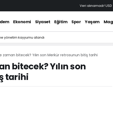
Veri alınamadı!
USD
ndem
Ekonomi
Siyaset
Eğitim
Spor
Yaşam
Mag
ne yönetim kayyumu atandı
e zaman bitecek? Yılın son Merkür retrosunun bitiş tarihi
n bitecek? Yılın son
 tarihi