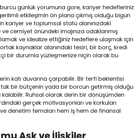
er burcu günlük yorumuna gore, kariyer hedefleriniz
gerilimli etkileşimin ön plana çıkmış olduğu bigün
in kariyer ve toplumsal statü alanınızdaki
ize ve cemiyet önündeki imajınıza odaklanmış
rlamak ve idealize ettiğiniz hedeflere ulaşmak için
rtak kaynaklar alanındaki tesiri, bir borç, kredi
ekçi bir durumla yüzleşmenize niçin olarak bu
in katı duvarına çarpabilir. Bir terfi beklentisi
 ortak bir bütçenin yada bir borcun getirmiş olduğu
kalabilir. Ruhsal olarak derin bir dönüşümden
ardındaki gerçek motivasyonları ve korkuları
üç ve denetim temaları hem iş hem de finansal
mu Aşk ve İlişkiler