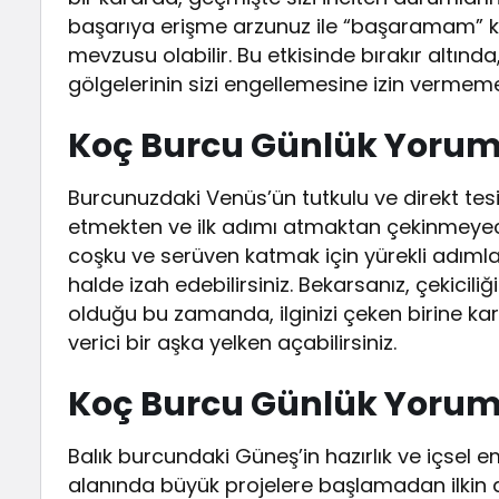
başarıya erişme arzunuz ile “başaramam” k
mevzusu olabilir. Bu etkisinde bırakır altınd
gölgelerinin sizi engellemesine izin verm
Koç Burcu Günlük Yorumu 
Burcunuzdaki Venüs’ün tutkulu ve direkt tesir
etmekten ve ilk adımı atmaktan çekinmeyeceğin
coşku ve serüven katmak için yürekli adımlar 
halde izah edebilirsiniz. Bekarsanız, çekicil
olduğu bu zamanda, ilginizi çeken birine karşı
verici bir aşka yelken açabilirsiniz.
Koç Burcu Günlük Yorumu
Balık burcundaki Güneş’in hazırlık ve içsel em
alanında büyük projelere başlamadan ilkin 