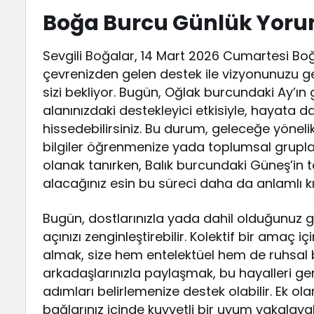
Boğa Burcu Günlük Yor
Sevgili Boğalar, 14 Mart 2026 Cumartesi B
çevrenizden gelen destek ile vizyonunuzu 
sizi bekliyor. Bugün, Oğlak burcundaki Ay’ın 
alanınızdaki destekleyici etkisiyle, hayata dai
hissedebilirsiniz. Bu durum, geleceğe yönel
bilgiler öğrenmenize yada toplumsal grupla
olanak tanırken, Balık burcundaki Güneş’in 
alacağınız esin bu süreci daha da anlamlı kıl
Bugün, dostlarınızla yada dahil olduğunuz 
açınızı zenginleştirebilir. Kolektif bir amaç
almak, size hem entelektüel hem de ruhsal b
arkadaşlarınızla paylaşmak, bu hayalleri g
adımları belirlemenize destek olabilir. Ek 
bağlarınız içinde kuvvetli bir uyum yakalayabi