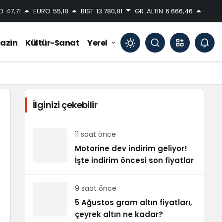
D
47,71
EURO
55,18
BIST
13.780,81
GR. ALTIN
6.666,46
azin
Kültür-Sanat
Yerel
Mod
değiştir
İlginizi çekebilir
Gündüz Modu
Gündüz modunu seçin.
11 saat önce
Motorine dev indirim geliyor!
İşte indirim öncesi son fiyatlar
Gece Modu
Gece modunu seçin.
9 saat önce
Sistem Modu
5 Ağustos gram altın fiyatları,
Sistem modunu seçin.
çeyrek altın ne kadar?