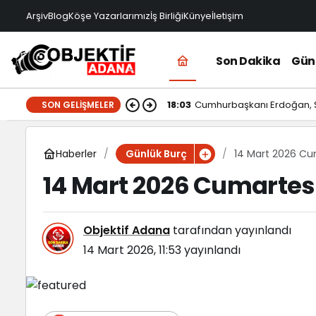
Arşiv
Blog
Köşe Yazarlarımız
İş Birliği
Künye
İletişim
Son Dakika
Gü
18:03
Cumhurbaşkanı Erdoğan, Su
SON GELIŞMELER
Haberler
14 Mart 2026 Cu
Günlük Burç
14 Mart 2026 Cumartes
Objektif Adana
tarafından yayınlandı
14 Mart 2026, 11:53
yayınlandı