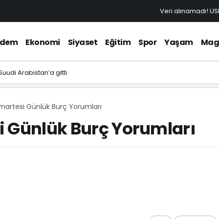
Veri alınamadı!
US
ndem
Ekonomi
Siyaset
Eğitim
Spor
Yaşam
Mag
udi Arabistan’a gitti
martesi Günlük Burç Yorumları
i Günlük Burç Yorumları