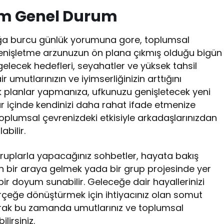
um Genel Durum
oğa burcu günlük yorumuna gore, toplumsal
genişletme arzunuzun ön plana çıkmış olduğu bigün
gelecek hedefleri, seyahatler ve yüksek tahsil
r umutlarınızın ve iyimserliğinizin arttığını
ik planlar yapmanıza, ufkunuzu genişletecek yeni
r içinde kendinizi daha rahat ifade etmenize
toplumsal çevrenizdeki etkisiyle arkadaşlarınızdan
abilir.
gruplarla yapacağınız sohbetler, hayata bakış
 için bir araya gelmek yada bir grup projesinde yer
ir doyum sunabilir. Geleceğe dair hayallerinizi
erçeğe dönüştürmek için ihtiyacınız olan somut
olarak bu zamanda umutlarınız ve toplumsal
lirsiniz.