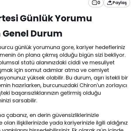
0
Paylaş
rtesi Günlük Yorumu
m Genel Durum
burcu günlük yorumuna gore, kariyer hedefleriniz
leşmenin ön plana çıkmış olduğu bigün sizi bekliyor.
plumsal statü alanınızdaki ciddi ve mesuliyet
ulaşmak için somut adımlar atma ve cemiyet
onunuz yüksek olabilir. Bu durum, aşırı istekli bir
min hazırlarken, burcunuzdaki Chiron’un zorlayıcı
teki başarısızlıklarınızın getirmiş olduğu
nizi sarsabilir.
 çabanız, en derin güvensizliklerinizle
 olan ilişkilerinizde yada kariyerinizle ilgili aldığınız
yankılarını hissedebilirsiniz. Ek olarak gün içinde