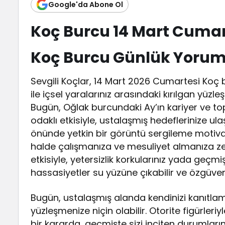
Google'da Abone Ol
Koç Burcu 14 Mart Cuma
Koç Burcu Günlük Yoru
Sevgili Koçlar, 14 Mart 2026 Cumartesi Koç 
ile içsel yaralarınız arasındaki kırılgan yüz
Bugün, Oğlak burcundaki Ay’ın kariyer ve to
odaklı etkisiyle, ustalaşmış hedeflerinize 
önünde yetkin bir görüntü sergileme motivasy
halde çalışmanıza ve mesuliyet almanıza ze
etkisiyle, yetersizlik korkularınız yada geçmiş
hassasiyetler su yüzüne çıkabilir ve özgüveni
Bugün, ustalaşmış alanda kendinizi kanıtlama
yüzleşmenize niçin olabilir. Otorite figürleriyle
bir kararda, geçmişte sizi inciten durumların 