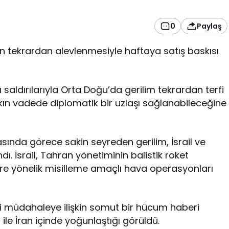
0
Paylaş
n tekrardan alevlenmesiyle haftaya satış baskısı
lı saldırılarıyla Orta Doğu’da gerilim tekrardan terfi
akın vadede diplomatik bir uzlaşı sağlanabileceğine
ında görece sakin seyreden gerilim, İsrail ve
andı. İsrail, Tahran yönetiminin balistik roket
lere yönelik misilleme amaçlı hava operasyonları
i müdahaleye ilişkin somut bir hücum haberi
 ile İran içinde yoğunlaştığı görüldü.