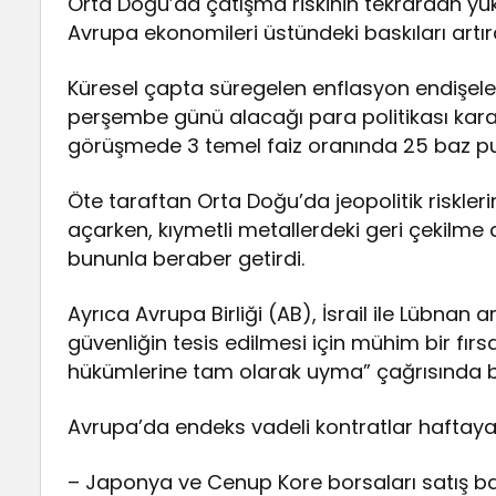
Orta Doğu’da çatışma riskinin tekrardan yüks
Avrupa ekonomileri üstündeki baskıları artır
Küresel çapta süregelen enflasyon endişel
perşembe günü alacağı para politikası karar
görüşmede 3 temel faiz oranında 25 baz puan
Öte taraftan Orta Doğu’da jeopolitik riskleri
açarken, kıymetli metallerdeki geri çekilme d
bununla beraber getirdi.
Ayrıca Avrupa Birliği (AB), İsrail ile Lübnan
güvenliğin tesis edilmesi için mühim bir fır
hükümlerine tam olarak uyma” çağrısında 
Avrupa’da endeks vadeli kontratlar haftaya 
– Japonya ve Cenup Kore borsaları satış ba