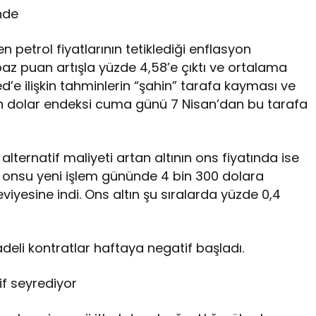
nde
len petrol fiyatlarının tetiklediği enflasyon
5 baz puan artışla yüzde 4,58’e çıktı ve ortalama
d’e ilişkin tahminlerin “şahin” tarafa kayması ve
len dolar endeksi cuma günü 7 Nisan’dan bu tarafa
 alternatif maliyeti artan altının ons fiyatında ise
ın onsu yeni işlem gününde 4 bin 300 dolara
iyesine indi. Ons altın şu sıralarda yüzde 0,4
eli kontratlar haftaya negatif başladı.
if seyrediyor