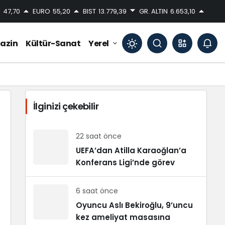
D
47,70
EURO
55,20
BIST
13.779,39
GR. ALTIN
6.653,10
azin
Kültür-Sanat
Yerel
Mod
değiştir
İlginizi çekebilir
Gündüz Modu
Gündüz modunu seçin.
22 saat önce
UEFA’dan Atilla Karaoğlan’a
Konferans Ligi’nde görev
Gece Modu
Gece modunu seçin.
6 saat önce
Sistem Modu
Oyuncu Aslı Bekiroğlu, 9’uncu
Sistem modunu seçin.
kez ameliyat masasına