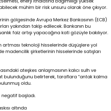
elmesi, enerji ithalatına bağımlılığı yüksek
abilecek mühim bir risk unsuru olarak öne çıkıyor.
erinin gölgesinde Avrupa Merkez Bankasının (ECB)
ları yakından takip edilecek. Bankanın bu
lık faiz artışı yapacağına kati gözüyle bakılıyor.
n artması teknoloji hisselerinde düşüşlere yol
e madencilik şirketlerinin hisselerinde satışları
 arasındaki ateşkes anlaşmasının kalıcı sulh ve
sat bulunduğunu belirterek, taraflara “antak kalma
bulunmuş oldu.
negatif başladı.
skısı altında