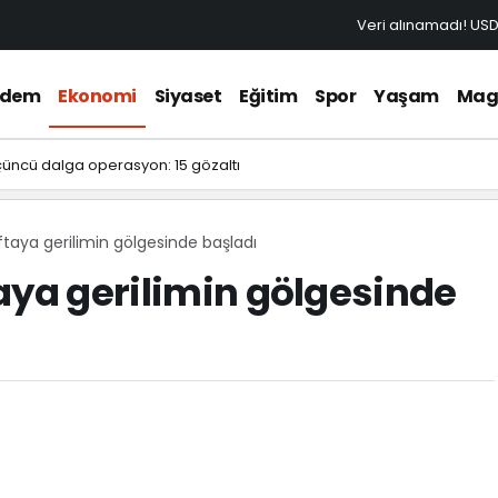
Veri alınamadı!
US
ndem
Ekonomi
Siyaset
Eğitim
Spor
Yaşam
Mag
çüncü dalga operasyon: 15 gözaltı
ftaya gerilimin gölgesinde başladı
aya gerilimin gölgesinde