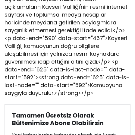
d
açıklamaların Kayseri Valiliği'nin resmi internet
e
n
sayfası ve toplumsal medya hesapları
O
haricinde meydana getirilen paylaşımlara
k
saygınlık etmemesi gerektiği ifade edildi.</p>
u
<p data-end="590" data-start="467">Kayseri
l
T
Valiliği, kamuoyunun doğru bilgilere
a
ulaşabilmesi için yalnızca resmi kaynaklara
t
güvenilmesi icap ettiğini altını çizdi.</p> <p
i
data-end="625" data-is-last-node="" data-
l
i
start="592"><strong data-end="625" data-is-
H
last-node="" data-start="592">Kamuoyuna
a
saygıyla duyurulur.</strong></p>
k
k
ı
Tamamen Ücretsiz Olarak
n
d
Bültenimize Abone Olabilirsin
a
A