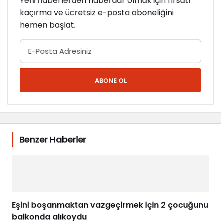
Yeni haberlerden haberdar olmak için fırsatı
ç
kaçırma ve ücretsiz e-posta aboneliğini
ı
hemen başlat.
k
l
a
m
a
ABONE OL
Benzer Haberler
Eşini boşanmaktan vazgeçirmek için 2 çocuğunu
balkonda alıkoydu