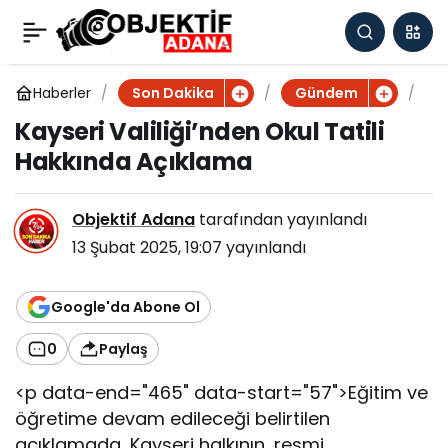
Kayseri Valiliği’nden
0
Okul Tatili Hakkında
Haberler
K
Son Dakika
Gündem
a
Kayseri Valiliği’nden Okul Tatili
y
Açıklama
Hakkında Açıklama
s
e
r
Objektif Adana
tarafından yayınlandı
i
V
13 Şubat 2025, 19:07
yayınlandı
a
l
i
Google'da Abone Ol
l
i
0
Paylaş
ğ
i
<p data-end="465" data-start="57">Eğitim ve
’
öğretime devam edileceği belirtilen
n
açıklamada, Kayseri halkının, resmi