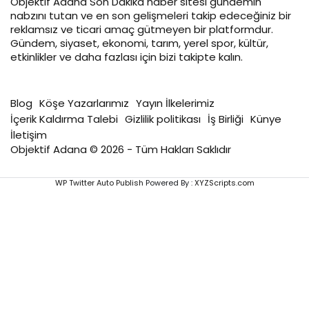
Objektif
Adana Son Dakika
haber sitesi gündemin
nabzını tutan ve en son gelişmeleri takip edeceğiniz bir
reklamsız ve ticari amaç gütmeyen bir platformdur.
Gündem, siyaset, ekonomi, tarım, yerel spor, kültür,
etkinlikler ve daha fazlası için bizi takipte kalın.
Blog
Köşe Yazarlarımız
Yayın İlkelerimiz
İçerik Kaldırma Talebi
Gizlilik politikası
İş Birliği
Künye
İletişim
Objektif Adana © 2026 - Tüm Hakları Saklıdır
WP Twitter Auto Publish
Powered By :
XYZScripts.com