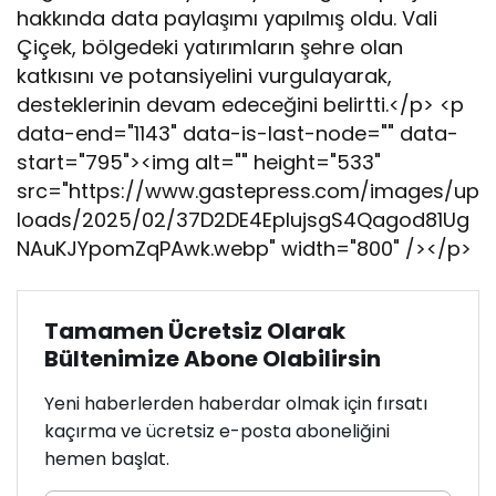
hakkında data paylaşımı yapılmış oldu. Vali
y
a
Çiçek, bölgedeki yatırımların şehre olan
r
katkısını ve potansiyelini vurgulayarak,
e
desteklerinin devam edeceğini belirtti.</p> <p
t
data-end="1143" data-is-last-node="" data-
!
start="795"><img alt="" height="533"
src="https://www.gastepress.com/images/up
loads/2025/02/37D2DE4EpIujsgS4Qagod81Ug
NAuKJYpomZqPAwk.webp" width="800" /></p>
Tamamen Ücretsiz Olarak
Bültenimize Abone Olabilirsin
Yeni haberlerden haberdar olmak için fırsatı
kaçırma ve ücretsiz e-posta aboneliğini
hemen başlat.