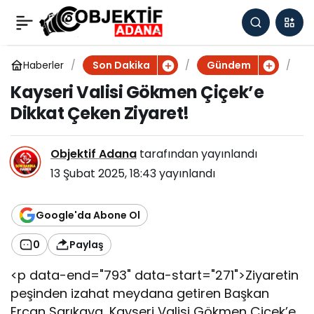
Kayseri Valisi Gökmen
0
Çiçek’e Dikkat Çeken
Haberler
K
Son Dakika
Gündem
a
Kayseri Valisi Gökmen Çiçek’e
y
Ziyaret!
Dikkat Çeken Ziyaret!
s
e
r
Objektif Adana
tarafından yayınlandı
i
V
13 Şubat 2025, 18:43
yayınlandı
a
l
i
Google'da Abone Ol
s
i
0
Paylaş
G
ö
<p data-end="793" data-start="271">Ziyaretin
k
peşinden izahat meydana getiren Başkan
m
Ercan Sarıkaya, Kayseri Valisi Gökmen Çiçek’e