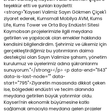
e
teşekkür etti ve şunları kaydetti:
n
Ç
<strong>"Kayseri Valimiz Sayın Gökmen Çiçek'i
i
ziyaret ederek, Kumsmall Mobilya AVM, Kums
ç
Life, Kums Tower ve Orta Boy Endüstri Sitesi
e
Kaymobsan projelerimizle ilgili meydana
k
’
getirilen ve yapılacak olan emekler hakkında
e
kendisini bilgilendirdim. Şehrimiz ve ülkemiz için
D
gerçekleştirdiğimiz bu yatırımların daima
i
destekçisi olan Sayın Valimize şahsım, yönetim
k
k
kurulumuz ve üyelerimiz adına şükranlarımı
a
sunuyorum."</strong></p> <p data-end="1143"
t
data-is-last-node="" data-
Ç
start="795">Ziyaretin masasında dikkat çeken
e
ise, bölgedeki endüstri ve tecim alanında
k
e
meydana getirilen büyük yatırımlar oldu.
n
Kayseri’nin ekonomik büyümesine katkı
Z
sağlamak amacıyla meydana gelen projeler
i