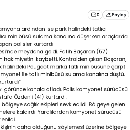
0
Paylaş
myona ardından ise park halindeki tatlıcı
lıcı minibüsü sulama kanalına düşerken araçlarda
pan polisler kurtardı.
llesi’nde meydana geldi. Fatih Başaran (57)
 hakimiyetini kaybetti. Kontrolden çıkan Başaran,
halindeki Peugeot marka tatlı minibüsüne çarptı.
amyonet ile tatlı minibüsü sulama kanalına düştü.
kurtardı”
yı görünce kanala atladı. Polis kamyonet sürücüsü
afa Özden’i (41) kurtardı.
 bölgeye sağlık ekipleri sevk edildi. Bölgeye gelen
stanelere kaldırdı. Yaralılardan kamyonet sürücüsü
enildi.
 kişinin daha olduğunu söylemesi üzerine bölgeye