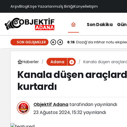
Arşiv
Blog
Köşe Yazarlarımız
İş Birliği
Künye
İletişim
Son Dakika
Gü
6:16
Elazığ’da intihar notu ekiple
SON GELIŞMELER
Haberler
Kanala düşen araçlardak
Adana
Kanala düşen araçlarda
kurtardı
Objektif Adana
tarafından yayınlandı
23 Ağustos 2024, 15:32
yayınlandı