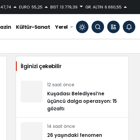
47,74
EURO
55,25
BIST
13.779,39
GR. ALTIN
6.660,55
azin
Kültür-Sanat
Yerel
Mod
değiştir
İlginizi çekebilir
Gündüz Modu
Gündüz modunu seçin.
12 saat önce
Kuşadası Belediyesi’ne
üçüncü dalga operasyon: 15
Gece Modu
Gece modunu seçin.
gözaltı
14 saat önce
Sistem Modu
Sistem modunu seçin.
26 yaşındaki fenomen