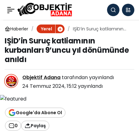
IŞİD’in Suruç katliamının
0
kurbanları 9’uncu yıl
Haberler
IŞİD’in Suruç katliamının
Yerel
kurbanları 9’uncu yıl
IŞİD’in Suruç katliamının
dönümünde anıldı
dönümünde anıldı
kurbanları 9’uncu yıl dönümünde
anıldı
Objektif Adana
tarafından yayınlandı
24 Temmuz 2024, 15:12
yayınlandı
Google'da Abone Ol
0
Paylaş