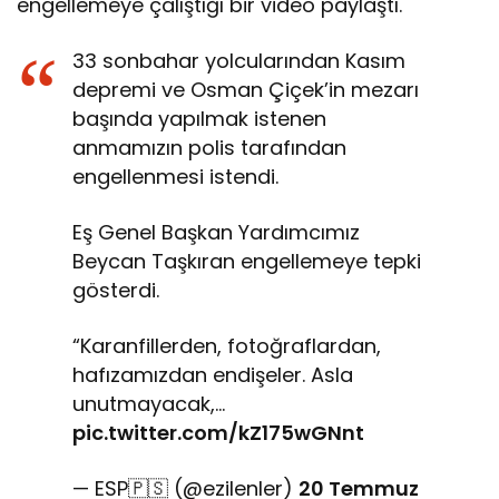
engellemeye çalıştığı bir video paylaştı.
33 sonbahar yolcularından Kasım
depremi ve Osman Çiçek’in mezarı
başında yapılmak istenen
anmamızın polis tarafından
engellenmesi istendi.
Eş Genel Başkan Yardımcımız
Beycan Taşkıran engellemeye tepki
gösterdi.
“Karanfillerden, fotoğraflardan,
hafızamızdan endişeler. Asla
unutmayacak,…
pic.twitter.com/kZ175wGNnt
— ESP🇵🇸 (@ezilenler)
20 Temmuz