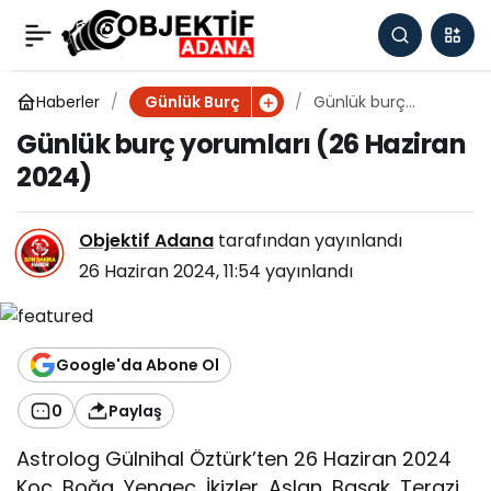
Günlük burç yorumları
0
(26 Haziran 2024)
Haberler
Günlük burç
Günlük Burç
yorumları (26
Günlük burç yorumları (26 Haziran
Haziran 2024)
2024)
Objektif Adana
tarafından yayınlandı
26 Haziran 2024, 11:54
yayınlandı
Google'da Abone Ol
0
Paylaş
Astrolog Gülnihal Öztürk’ten 26 Haziran 2024
Koç, Boğa, Yengeç, İkizler, Aslan, Başak, Terazi,