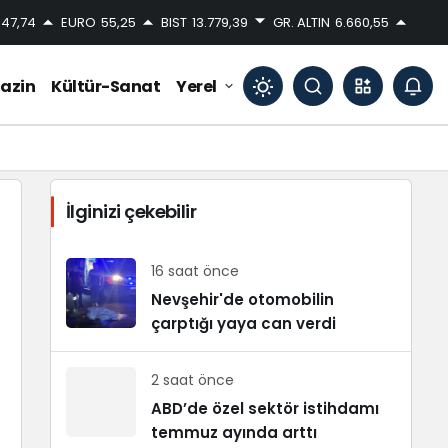
47,74
EURO
55,25
BIST
13.779,39
GR. ALTIN
6.660,55
azin
Kültür-Sanat
Yerel
Mod
değiştir
İlginizi çekebilir
Gündüz Modu
Gündüz modunu seçin.
16 saat önce
Nevşehir'de otomobilin
çarptığı yaya can verdi
Gece Modu
Gece modunu seçin.
2 saat önce
Sistem Modu
ABD’de özel sektör istihdamı
Sistem modunu seçin.
temmuz ayında arttı