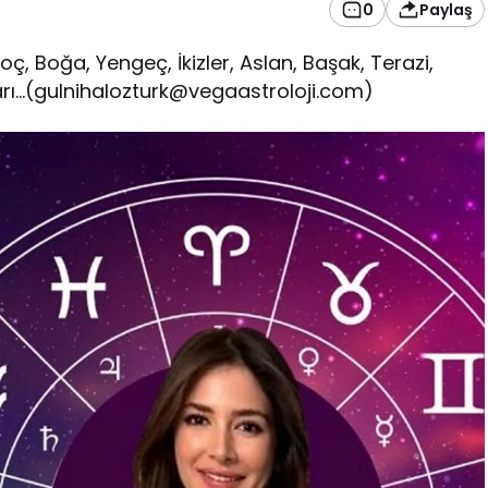
0
Paylaş
oç, Boğa, Yengeç, İkizler, Aslan, Başak, Terazi,
rı…(
gulnihalozturk@vegaastroloji.com
)