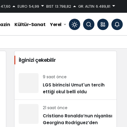
47,60
EURO
54,99
BIST
13.798,82
GR. ALTIN
6.489,81
azin
Kültür-Sanat
Yerel
Mod
değiştir
İlginizi çekebilir
Gündüz Modu
Gündüz modunu seçin.
9 saat önce
LGS birincisi Umut'un tercih
ettiği okul belli oldu
Gece Modu
Gece modunu seçin.
21 saat önce
Sistem Modu
Cristiano Ronaldo’nun nişanlısı
Sistem modunu seçin.
Georgina Rodriguez’den