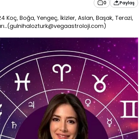
0
Paylaş
Koç, Boğa, Yengeç, İkizler, Aslan, Başak, Terazi,
rı…(
gulnihalozturk@vegaastroloji.com
)