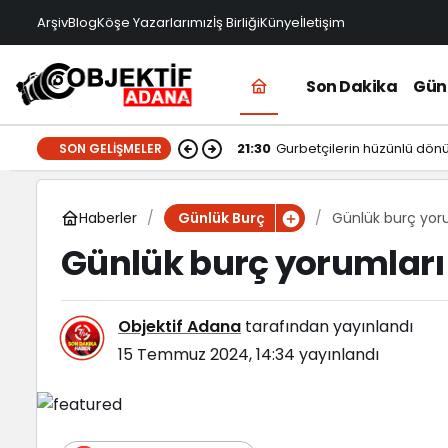
Arşiv
Blog
Köşe Yazarlarımız
İş Birliği
Künye
İletişim
Son Dakika
Gü
21:30
Gurbetçilerin hüzünlü dön
SON GELIŞMELER
Haberler
Günlük burç yor
Günlük Burç
Günlük burç yorumları
Objektif Adana
tarafından yayınlandı
15 Temmuz 2024, 14:34
yayınlandı