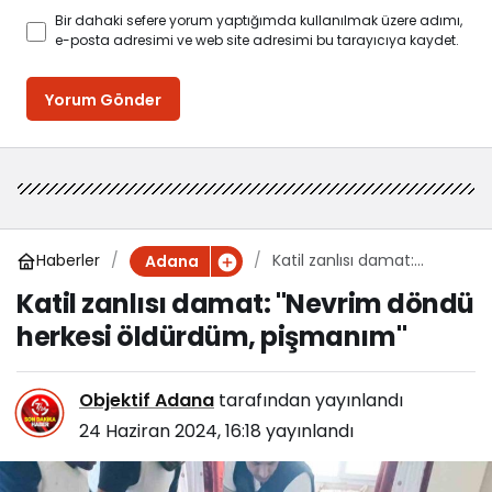
Bir dahaki sefere yorum yaptığımda kullanılmak üzere adımı,
e-posta adresimi ve web site adresimi bu tarayıcıya kaydet.
Yorum Gönder
Haberler
Katil zanlısı damat:
Adana
"Nevrim döndü herkesi
Katil zanlısı damat: "Nevrim döndü
öldürdüm, pişmanım"
herkesi öldürdüm, pişmanım"
Objektif Adana
tarafından yayınlandı
24 Haziran 2024, 16:18
yayınlandı