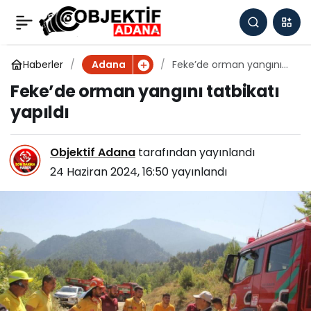
Katil zanlısı damat:
0
Paylaş
"Nevrim döndü herkesi
Haberler
Feke’de orman yangını
Adana
tatbikatı yapıldı
Feke’de orman yangını tatbikatı
öldürdüm, pişmanım"
yapıldı
Objektif Adana
tarafından yayınlandı
24 Haziran 2024, 16:50
yayınlandı