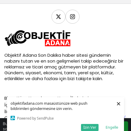
Objektif
Adana Son Dakika
haber sitesi gündemin
nabzını tutan ve en son gelişmeleri takip edeceğiniz bir
reklamsız ve ticari amaç gütmeyen bir platformdur.
Gündem, siyaset, ekonomi, tarım, yerel spor, kültür,
etkinlikler ve daha fazlası için bizi takipte kalın.
Blog
Köşe Yazarlarımız
Yayın İlkelerimiz
×
objektifadana.com masaüstünüze web push
İçerik Kaldırma Talebi
Gizlilik politikası
İş Birliği
Künye
bildirimleri göndermesine izin verin.
İletişim
Objektif Adana © 2026 - Tüm Hakları Saklıdır
Powered by SendPulse
Bu web sitesinde en iyi deneyimi yaşamanızı
Kabul
İzin Ver
Engelle
sağlamak için çerezler kullanılmaktadır.