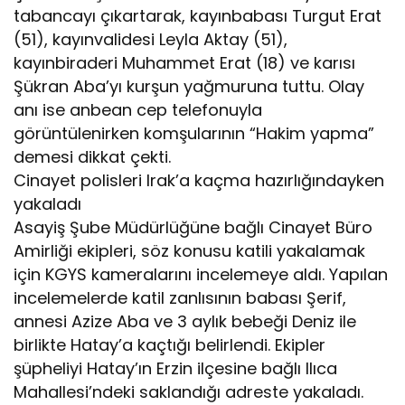
tabancayı çıkartarak, kayınbabası Turgut Erat
(51), kayınvalidesi Leyla Aktay (51),
kayınbiraderi Muhammet Erat (18) ve karısı
Şükran Aba’yı kurşun yağmuruna tuttu. Olay
anı ise anbean cep telefonuyla
görüntülenirken komşularının “Hakim yapma”
demesi dikkat çekti.
Cinayet polisleri Irak’a kaçma hazırlığındayken
yakaladı
Asayiş Şube Müdürlüğüne bağlı Cinayet Büro
Amirliği ekipleri, söz konusu katili yakalamak
için KGYS kameralarını incelemeye aldı. Yapılan
incelemelerde katil zanlısının babası Şerif,
annesi Azize Aba ve 3 aylık bebeği Deniz ile
birlikte Hatay’a kaçtığı belirlendi. Ekipler
şüpheliyi Hatay’ın Erzin ilçesine bağlı Ilıca
Mahallesi’ndeki saklandığı adreste yakaladı.