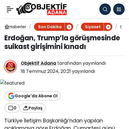
Erdoğan, Trump’la
0
görüşmesinde suikast
Haberler
E
Son Dakika
Siyaset
r
Erdoğan, Trump’la görüşmesinde
d
girişimini kınadı
suikast girişimini kınadı
o
ğ
a
Objektif Adana
tarafından yayınlandı
n
,
18 Temmuz 2024, 20:21
yayınlandı
T
r
u
m
Google'da Abone Ol
p
’l
0
Paylaş
a
g
Türkiye İletişim Başkanlığı’ndan yapılan
ö
açıklamaya göre Erdoğan, Cumartesi günü