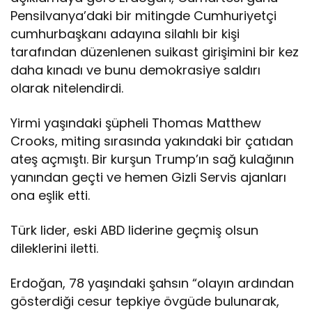
r
Pensilvanya’daki bir mitingde Cumhuriyetçi
ü
ş
cumhurbaşkanı adayına silahlı bir kişi
m
tarafından düzenlenen suikast girişimini bir kez
e
daha kınadı ve bunu demokrasiye saldırı
s
olarak nitelendirdi.
i
n
d
Yirmi yaşındaki şüpheli Thomas Matthew
e
Crooks, miting sırasında yakındaki bir çatıdan
s
ateş açmıştı. Bir kurşun Trump’ın sağ kulağının
u
yanından geçti ve hemen Gizli Servis ajanları
i
k
ona eşlik etti.
a
s
Türk lider, eski ABD liderine geçmiş olsun
t
dileklerini iletti.
g
i
r
Erdoğan, 78 yaşındaki şahsın “olayın ardından
i
gösterdiği cesur tepkiye övgüde bulunarak,
ş