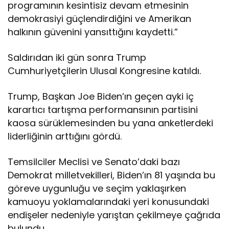
programının kesintisiz devam etmesinin
i
demokrasiyi güçlendirdiğini ve Amerikan
m
i
halkının güvenini yansıttığını kaydetti.”
n
i
Saldırıdan iki gün sonra Trump
k
Cumhuriyetçilerin Ulusal Kongresine katıldı.
ı
n
a
Trump, Başkan Joe Biden’ın geçen ayki iç
d
karartıcı tartışma performansının partisini
ı
kaosa sürüklemesinden bu yana anketlerdeki
liderliğinin arttığını gördü.
Temsilciler Meclisi ve Senato’daki bazı
Demokrat milletvekilleri, Biden’ın 81 yaşında bu
göreve uygunluğu ve seçim yaklaşırken
kamuoyu yoklamalarındaki yeri konusundaki
endişeler nedeniyle yarıştan çekilmeye çağrıda
bulundu.