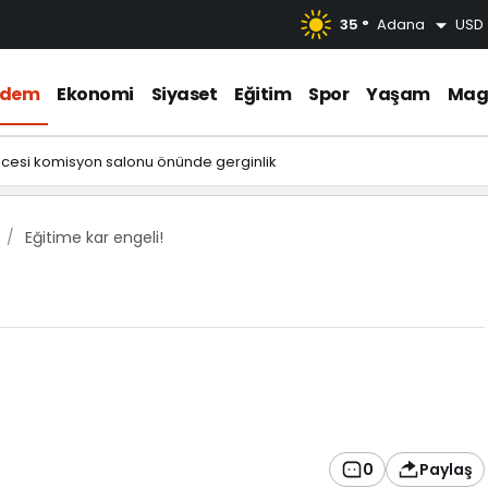
35 °
Adana
USD
ndem
Ekonomi
Siyaset
Eğitim
Spor
Yaşam
Mag
ncesi komisyon salonu önünde gerginlik
Eğitime kar engeli!
0
Paylaş