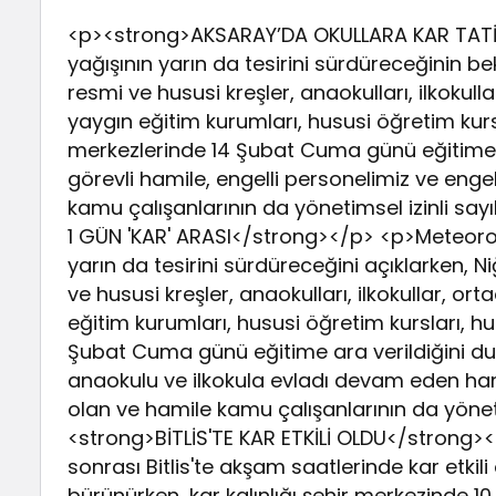
<p><strong>AKSARAY’DA OKULLARA KAR TATİLİ
yağışının yarın da tesirini sürdüreceğinin be
resmi ve hususi kreşler, anaokulları, ilkokulla
yaygın eğitim kurumları, hususi öğretim kurs
merkezlerinde 14 Şubat Cuma günü eğitime 
görevli hamile, engelli personelimiz ve engell
kamu çalışanlarının da yönetimsel izinli sa
1 GÜN 'KAR' ARASI</strong></p> <p>Meteorolo
yarın da tesirini sürdüreceğini açıklarken, N
ve hususi kreşler, anaokulları, ilkokullar, ort
eğitim kurumları, hususi öğretim kursları, h
Şubat Cuma günü eğitime ara verildiğini duy
anaokulu ve ilkokula evladı devam eden hanım
olan ve hamile kamu çalışanlarının da yönet
<strong>BİTLİS'TE KAR ETKİLİ OLDU</strong><
sonrası Bitlis'te akşam saatlerinde kar etkil
bürünürken, kar kalınlığı şehir merkezinde 