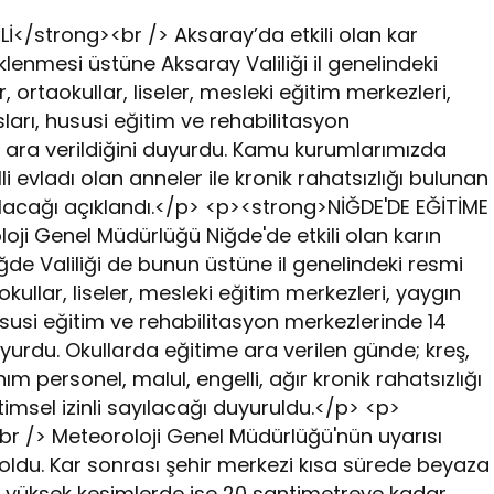
</strong><br /> Aksaray’da etkili olan kar
klenmesi üstüne Aksaray Valiliği il genelindeki
r, ortaokullar, liseler, mesleki eğitim merkezleri,
ları, hususi eğitim ve rehabilitasyon
ara verildiğini duyurdu. Kamu kurumlarımızda
i evladı olan anneler ile kronik rahatsızlığı bulunan
yılacağı açıklandı.</p> <p><strong>NİĞDE'DE EĞİTİME
ji Genel Müdürlüğü Niğde'de etkili olan karın
iğde Valiliği de bunun üstüne il genelindeki resmi
aokullar, liseler, mesleki eğitim merkezleri, yaygın
ususi eğitim ve rehabilitasyon merkezlerinde 14
urdu. Okullarda eğitime ara verilen günde; kreş,
 personel, malul, engelli, ağır kronik rahatsızlığı
imsel izinli sayılacağı duyuruldu.</p> <p>
br /> Meteoroloji Genel Müdürlüğü'nün uyarısı
i oldu. Kar sonrası şehir merkezi kısa sürede beyaza
10, yüksek kesimlerde ise 20 santimetreye kadar