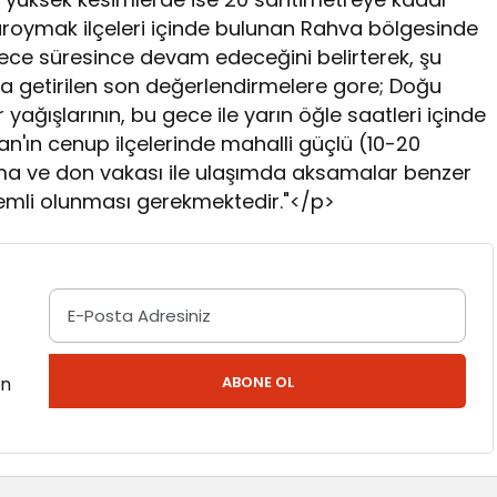
- Güroymak ilçeleri içinde bulunan Rahva bölgesinde
rın gece süresince devam edeceğini belirterek, şu
 getirilen son değerlendirmelere gore; Doğu
ışlarının, bu gece ile yarın öğle saatleri içinde
 Van'ın cenup ilçelerinde mahalli güçlü (10-20
ma ve don vakası ile ulaşımda aksamalar benzer
lemli olunması gerekmektedir."</p>
en
ABONE OL