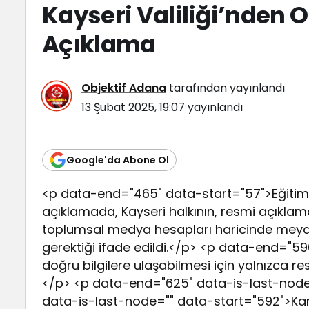
Kayseri Valiliği’nden O
Açıklama
Objektif Adana
tarafından yayınlandı
13 Şubat 2025, 19:07
yayınlandı
Google'da Abone Ol
<p data-end="465" data-start="57">Eğitim 
açıklamada, Kayseri halkının, resmi açıklamal
toplumsal medya hesapları haricinde meyda
gerektiği ifade edildi.</p> <p data-end="5
doğru bilgilere ulaşabilmesi için yalnızca res
</p> <p data-end="625" data-is-last-nod
data-is-last-node="" data-start="592">Ka