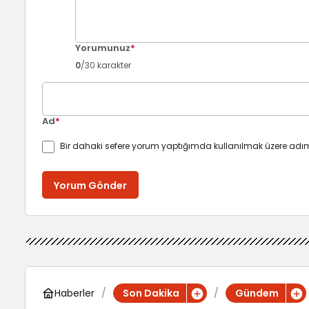
Yorumunuz
*
0
/30 karakter
Ad
*
Bir dahaki sefere yorum yaptığımda kullanılmak üzere adım
Yorum Gönder
Haberler
Son Dakika
Gündem