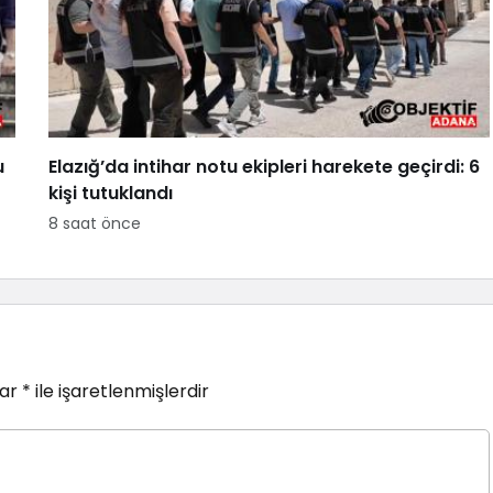
u
Elazığ’da intihar notu ekipleri harekete geçirdi: 6
kişi tutuklandı
8 saat önce
lar
*
ile işaretlenmişlerdir