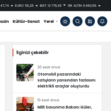
47,74
EURO
55,25
BIST
13.779,39
GR. ALTIN
6.660,55
azin
Kültür-Sanat
Yerel
Mod
değiştir
İlginizi çekebilir
Gündüz Modu
Gündüz modunu seçin.
20 saat önce
Otomobil pazarındaki
satışların yarısından fazlasını
Gece Modu
Gece modunu seçin.
elektrikli araçlar oluşturdu
10 saat önce
Sistem Modu
Sistem modunu seçin.
Milli Savunma Bakanı Güler,