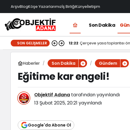
Arşiv
Blog
Köşe Yazarlarımız
İş Birliği
Künye
İletişim
Son Dakika
Gü
12:22
Çerçeve yasa toplantısı ö
SON GELIŞMELER
Haberler
Son Dakika
Gündem
Eğitime kar engeli!
Objektif Adana
tarafından yayınlandı
13 Şubat 2025, 20:21
yayınlandı
Google'da Abone Ol