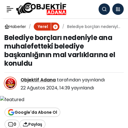
Belediye borçları
0
nedeniyle ana
Haberler
Belediye borçları nedeniyle
Yerel
ana muhalefetteki
Belediye borçları nedeniyle ana
belediye başkanlığının mal
muhalefetteki belediye
muhalefetteki belediye
varlıklarına el konuldu
başkanlığının mal varlıklarına el
başkanlığının mal
konuldu
varlıklarına el konuldu
Objektif Adana
tarafından yayınlandı
22 Ağustos 2024, 14:39
yayınlandı
Google'da Abone Ol
0
Paylaş