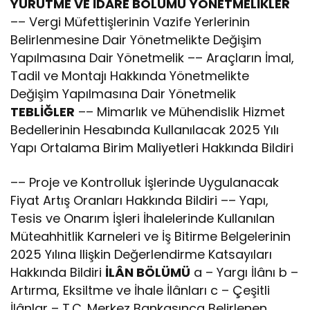
YÜRÜTME VE İDARE BÖLÜMÜ
YÖNETMELİKLER
–– Vergi Müfettişlerinin Vazife Yerlerinin
Belirlenmesine Dair Yönetmelikte Değişim
Yapılmasına Dair Yönetmelik –– Araçların İmal,
Tadil ve Montajı Hakkında Yönetmelikte
Değişim Yapılmasına Dair Yönetmelik
TEBLİĞLER
–– Mimarlık ve Mühendislik Hizmet
Bedellerinin Hesabında Kullanılacak 2025 Yılı
Yapı Ortalama Birim Maliyetleri Hakkında Bildiri
–– Proje ve Kontrolluk İşlerinde Uygulanacak
Fiyat Artış Oranları Hakkında Bildiri –– Yapı,
Tesis ve Onarım İşleri İhalelerinde Kullanılan
Müteahhitlik Karneleri ve İş Bitirme Belgelerinin
2025 Yılına Ilişkin Değerlendirme Katsayıları
Hakkında Bildiri
İLÂN BÖLÜMÜ
a – Yargı İlânı b –
Artırma, Eksiltme ve İhale İlânları c – Çeşitli
İlânlar – T.C. Merkez Bankasınca Belirlenen