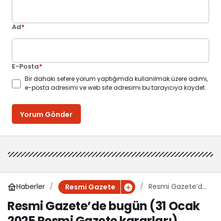
Ad
*
E-Posta
*
Bir dahaki sefere yorum yaptığımda kullanılmak üzere adımı,
e-posta adresimi ve web site adresimi bu tarayıcıya kaydet.
Yorum Gönder
Haberler
Resmi Gazete’de
Resmi Gazete
bugün (31 Ocak
Resmi Gazete’de bugün (31 Ocak
2025 Resmi
2025 Resmi Gazete kararları)
Gazete kararları)