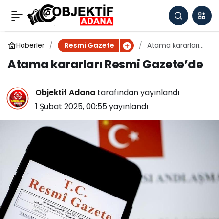
Resmi Gazete’de bugün
0
Paylaş
(31 Ocak 2025 Resmi
Haberler
Atama kararları
Resmi Gazete
Resmi Gazete’de
Atama kararları Resmi Gazete’de
Gazete kararları)
Objektif Adana
tarafından yayınlandı
1 Şubat 2025, 00:55
yayınlandı