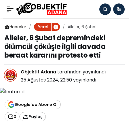
Aileler, 6 Şubat
0
depremindeki ölümcül
Haberler
Aileler, 6 Şubat
Yerel
depremindeki ölümcül
Aileler, 6 Şubat depremindeki
çöküşle ilgili davada
çöküşle ilgili davada
ölümcül çöküşle ilgili davada
beraat kararını protesto
etti
beraat kararını protesto etti
beraat kararını
protesto etti
Objektif Adana
tarafından yayınlandı
25 Ağustos 2024, 22:50
yayınlandı
Google'da Abone Ol
0
Paylaş