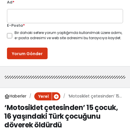
Ad
*
E-Posta
*
Bir dahaki sefere yorum yaptığımda kullanılmak üzere adımı,
e-posta adresimi ve web site adresimi bu tarayıcıya kaydet.
Yorum Gönder
Haberler
‘Motosiklet çetesinden’ 15
Yerel
çocuk, 16 yaşındaki Türk
‘Motosiklet çetesinden’ 15 çocuk,
çocuğunu döverek
16 yaşındaki Türk çocuğunu
öldürdü
döverek öldürdü