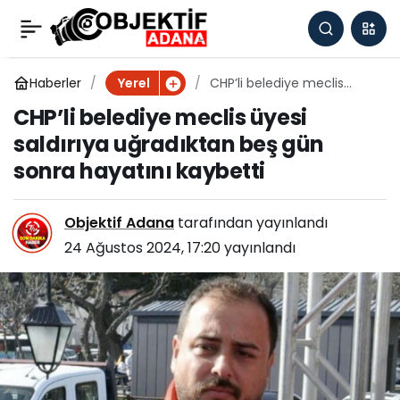
‘Motosiklet çetesinden’
0
Paylaş
15 çocuk, 16 yaşındaki
Haberler
CHP’li belediye meclis
Yerel
üyesi saldırıya uğradıktan
CHP’li belediye meclis üyesi
beş gün sonra hayatını
Türk çocuğunu döverek
saldırıya uğradıktan beş gün
kaybetti
sonra hayatını kaybetti
öldürdü
Objektif Adana
tarafından yayınlandı
24 Ağustos 2024, 17:20
yayınlandı