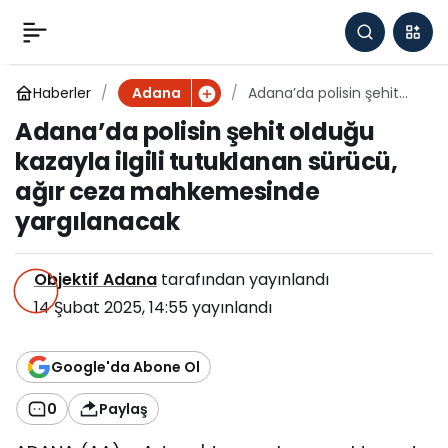
Adana’da polisin şehit
0
olduğu kazayla ilgili
Haberler
Adana’da polisin şehit
Adana
olduğu kazayla ilgili
Adana’da polisin şehit olduğu
tutuklanan sürücü, ağır
tutuklanan sürücü, ağır
kazayla ilgili tutuklanan sürücü,
ceza mahkemesinde
yargılanacak
ağır ceza mahkemesinde
ceza mahkemesinde
yargılanacak
yargılanacak
Objektif Adana
tarafından yayınlandı
14 Şubat 2025, 14:55
yayınlandı
Google'da Abone Ol
0
Paylaş