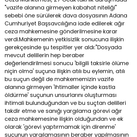
"vazife alanına girmeyen kabahat niteliği"
sebebi öne sürülerek dava dosyasının Adana
Cumhuriyet Başsavcılığına iade edilerek ağır
ceza mahkemesine gönderilmesine karar
verdi.Mahkemenin yetkisizlik sonucuna ilişkin
gerekçesinde şu tespitler yer aldı:"Dosyada
mevcut delillerin hep beraber
değerlendirilmesi sonucu 'bilgili taksirle ölüme
niçin olma' suçuna ilişkin atılı bu eylemin, atılı
bu suçun değil de mahkememizin vazife
alanına girmeyen 'ihtimaller içinde kastla
öldürme' suçunun unsurlarını oluşturması
ihtimali bulunduğundan ve bu suçtan delilleri
takdir etme ve sanığı yargılama görevi ağır
ceza mahkemesine ilişkin olduğundan ve ek
olarak 'görevi yaptırmamak için direnme'
suçunun yargılamasının beraber yapılmasının