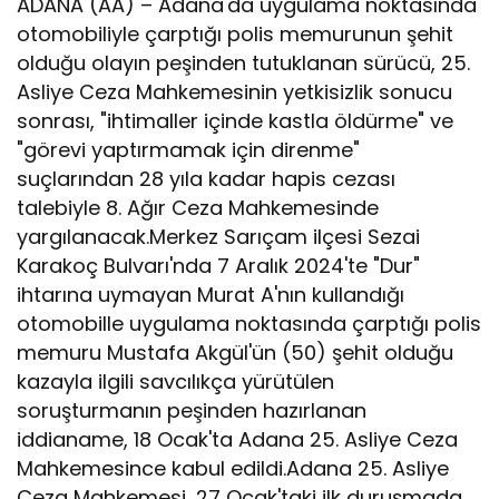
ADANA (AA) – Adana'da uygulama noktasında
otomobiliyle çarptığı polis memurunun şehit
olduğu olayın peşinden tutuklanan sürücü, 25.
Asliye Ceza Mahkemesinin yetkisizlik sonucu
sonrası, "ihtimaller içinde kastla öldürme" ve
"görevi yaptırmamak için direnme"
suçlarından 28 yıla kadar hapis cezası
talebiyle 8. Ağır Ceza Mahkemesinde
yargılanacak.Merkez Sarıçam ilçesi Sezai
Karakoç Bulvarı'nda 7 Aralık 2024'te "Dur"
ihtarına uymayan Murat A'nın kullandığı
otomobille uygulama noktasında çarptığı polis
memuru Mustafa Akgül'ün (50) şehit olduğu
kazayla ilgili savcılıkça yürütülen
soruşturmanın peşinden hazırlanan
iddianame, 18 Ocak'ta Adana 25. Asliye Ceza
Mahkemesince kabul edildi.Adana 25. Asliye
Ceza Mahkemesi, 27 Ocak'taki ilk duruşmada