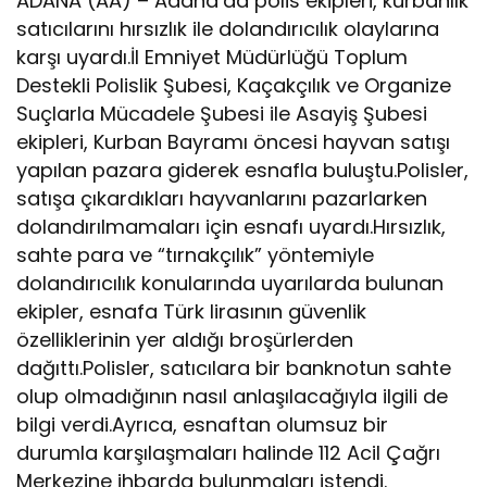
ADANA (AA) – Adana’da polis ekipleri, kurbanlık
satıcılarını hırsızlık ile dolandırıcılık olaylarına
karşı uyardı.İl Emniyet Müdürlüğü Toplum
Destekli Polislik Şubesi, Kaçakçılık ve Organize
Suçlarla Mücadele Şubesi ile Asayiş Şubesi
ekipleri, Kurban Bayramı öncesi hayvan satışı
yapılan pazara giderek esnafla buluştu.Polisler,
satışa çıkardıkları hayvanlarını pazarlarken
dolandırılmamaları için esnafı uyardı.Hırsızlık,
sahte para ve “tırnakçılık” yöntemiyle
dolandırıcılık konularında uyarılarda bulunan
ekipler, esnafa Türk lirasının güvenlik
özelliklerinin yer aldığı broşürlerden
dağıttı.Polisler, satıcılara bir banknotun sahte
olup olmadığının nasıl anlaşılacağıyla ilgili de
bilgi verdi.Ayrıca, esnaftan olumsuz bir
durumla karşılaşmaları halinde 112 Acil Çağrı
Merkezine ihbarda bulunmaları istendi.