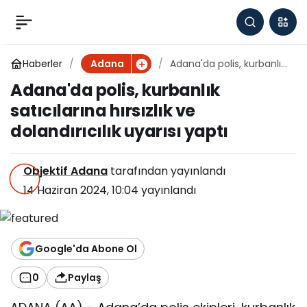
Adana'da polis,
0
kurbanlık satıcılarına
Haberler
Adana'da polis, kurbanlık
Adana
satıcılarına hırsızlık ve
Adana'da polis, kurbanlık
dolandırıcılık uyarısı yaptı
hırsızlık ve dolandırıcılık
satıcılarına hırsızlık ve
dolandırıcılık uyarısı yaptı
uyarısı yaptı
Objektif Adana
tarafından yayınlandı
14 Haziran 2024, 10:04
yayınlandı
Google'da Abone Ol
0
Paylaş