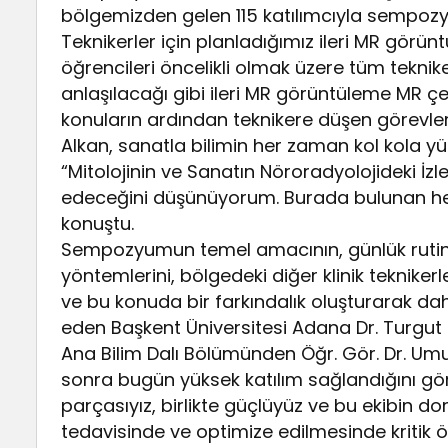
bölgemizden gelen 115 katılımcıyla sempozy
Teknikerler için planladığımız ileri MR gör
öğrencileri öncelikli olmak üzere tüm tekni
anlaşılacağı gibi ileri MR görüntüleme MR çek
konuların ardından teknikere düşen görevler
Alkan, sanatla bilimin her zaman kol kola y
“Mitolojinin ve Sanatın Nöroradyolojideki İz
edeceğini düşünüyorum. Burada bulunan he
konuştu.
Sempozyumun temel amacının, günlük rutind
yöntemlerini, bölgedeki diğer klinik teknike
ve bu konuda bir farkındalık oluşturarak d
eden Başkent Üniversitesi Adana Dr. Turgu
Ana Bilim Dalı Bölümünden Öğr. Gör. Dr. Umur
sonra bugün yüksek katılım sağlandığını gör
parçasıyız, birlikte güçlüyüz ve bu ekibin do
tedavisinde ve optimize edilmesinde kritik 