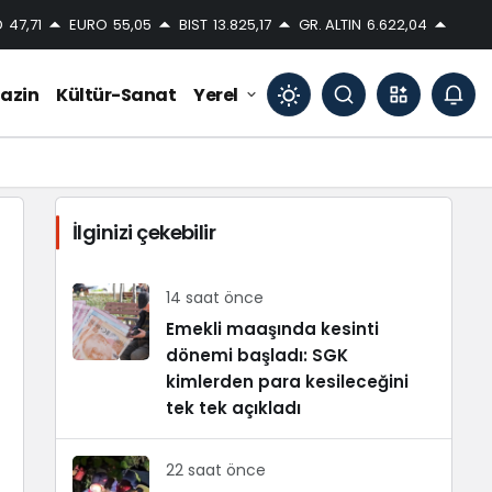
D
47,71
EURO
55,05
BIST
13.825,17
GR. ALTIN
6.622,04
azin
Kültür-Sanat
Yerel
Mod
değiştir
İlginizi çekebilir
Gündüz Modu
Gündüz modunu seçin.
14 saat önce
Emekli maaşında kesinti
dönemi başladı: SGK
Gece Modu
Gece modunu seçin.
kimlerden para kesileceğini
tek tek açıkladı
Sistem Modu
Sistem modunu seçin.
22 saat önce