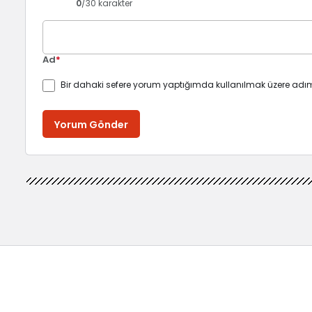
0
/30 karakter
Ad
*
Bir dahaki sefere yorum yaptığımda kullanılmak üzere adım
Yorum Gönder