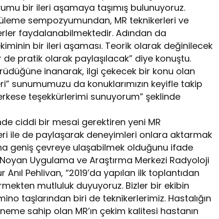
umu bir ileri aşamaya taşımış bulunuyoruz.
üntüleme sempozyumundan, MR teknikerleri ve
kerler faydalanabilmektedir. Adından da
iminin bir ileri aşaması. Teorik olarak değinilecek
 de pratik olarak paylaşılacak” diye konuştu.
ürüdüğüne inanarak, ilgi çekecek bir konu olan
leri” sunumumuzu da konuklarımızın keyifle takip
rkese teşekkürlerimi sunuyorum” şeklinde
e ciddi bir mesai gerektiren yeni MR
rleri ile de paylaşarak deneyimleri onlara aktarmak
aha geniş çevreye ulaşabilmek olduğunu ifade
t Noyan Uygulama ve Araştırma Merkezi Radyoloji
 Anıl Pehlivan, “2019’da yapılan ilk toplantıdan
mekten mutluluk duyuyoruz. Bizler bir ekibin
mino taşlarından biri de teknikerlerimiz. Hastalığın
öneme sahip olan MR’ın çekim kalitesi hastanın