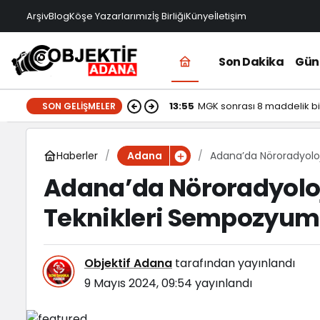
Arşiv
Blog
Köşe Yazarlarımız
İş Birliği
Künye
İletişim
Son Dakika
Gü
13:55
MGK sonrası 8 maddelik bil
SON GELIŞMELER
Haberler
Adana’da Nöroradyoloj
Adana
Adana’da Nöroradyoloj
Teknikleri Sempozyumu
Objektif Adana
tarafından yayınlandı
9 Mayıs 2024, 09:54
yayınlandı