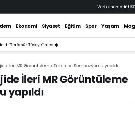
Veri alınamadı!
US
ndem
Ekonomi
Siyaset
Eğitim
Spor
Yaşam
Mag
diri: “Terörsüz Türkiye” mesajı
ide İleri MR Görüntüleme Teknikleri Sempozyumu yapıldı
ide İleri MR Görüntüleme
 yapıldı