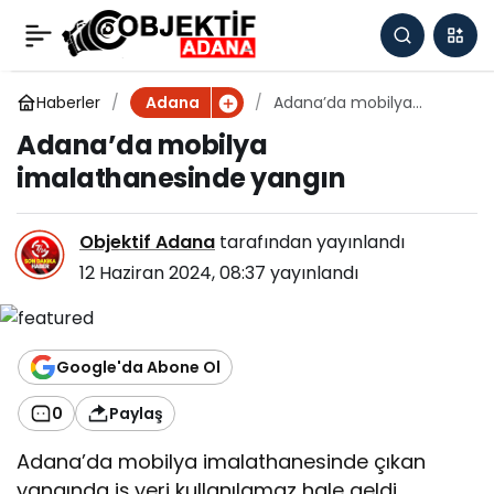
Adana’da mobilya
0
imalathanesinde
Haberler
Adana’da mobilya
Adana
imalathanesinde yangın
Adana’da mobilya
yangın
imalathanesinde yangın
Objektif Adana
tarafından yayınlandı
12 Haziran 2024, 08:37
yayınlandı
Google'da Abone Ol
0
Paylaş
Adana’da mobilya imalathanesinde çıkan
yangında iş yeri kullanılamaz hale geldi.