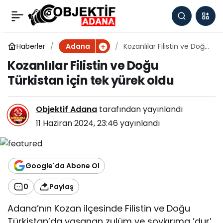
Kozanlılar Filistin ve
0
Doğu Türkistan için tek
Haberler
Kozanlılar Filistin ve Doğu
Adana
Türkistan için tek yürek
Kozanlılar Filistin ve Doğu
oldu
yürek oldu
Türkistan için tek yürek oldu
Objektif Adana
tarafından yayınlandı
11 Haziran 2024, 23:46
yayınlandı
Google'da Abone Ol
0
Paylaş
Adana’nın Kozan ilçesinde Filistin ve Doğu
Türkistan’da yaşanan zulüm ve soykırıma ’dur’