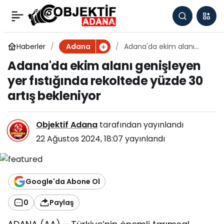
Adana'da ekim alanı
0
genişleyen yer
Haberler
Adana'da ekim alanı
Adana
genişleyen yer fıstığında
Adana'da ekim alanı genişleyen
rekoltede yüzde 30 artış
fıstığında rekoltede
yer fıstığında rekoltede yüzde 30
bekleniyor
artış bekleniyor
yüzde 30 artış
bekleniyor
Objektif Adana
tarafından yayınlandı
22 Ağustos 2024, 18:07
yayınlandı
Google'da Abone Ol
0
Paylaş