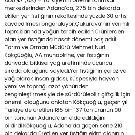
ADANA (AA) – Türkiye’nin önemli tarımsal
merkezlerinden Adana’da, 275 bin dekarda
ekilen yer fıstığının rekoltesinde yüzde 30 artış
kaydedilmesi öngörülüyor.Çukurova’nın verimli
topraklarında yoğun tercih edilen ürünlerden
olan yer fıstığında hasat dönemi başladı.İl
Tarım ve Orman Müdürü Mehmet Nuri
Kökçüoğlu, AA muhabirine, yer fıstığının
dünyada bitkisel yağ üretiminde üçüncü
sırada olduğunu söyledi.Yer fıstığının çerez ve
yağ olarak insan gıdası, küspesiyle hayvan
yemi ve toprağı azot yönünden
zenginleştirmesiyle de sürdürülebilir çiftçilik için
önemli olduğunu anlatan Kökçüoğlu, geçen yıl
Türkiye’de üretilen 185 bin 137 ton ürünün 90
bin tonunun Adana’dan elde edildiğini
bildirdi.Kökçüoğlu, Adana’da geçen sene 210
bin dekarda üretilen yer fıstığın ekim alanının