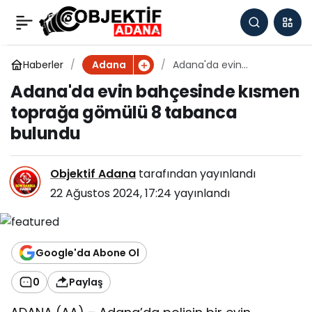
Adana'da evin
0
bahçesinde kısmen
Haberler
Adana'da evin
Adana
bahçesinde kısmen
Adana'da evin bahçesinde kısmen
toprağa gömülü 8
toprağa gömülü 8
toprağa gömülü 8 tabanca
tabanca bulundu
bulundu
tabanca bulundu
Objektif Adana
tarafından yayınlandı
22 Ağustos 2024, 17:24
yayınlandı
Google'da Abone Ol
0
Paylaş