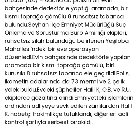
ADANA (AA) – Adana’da polisin bir evin
bahçesinde dedektörle yaptığı aramada, bir
kısmı toprağa gömülü 8 ruhsatsız tabanca
bulundu.Seyhan İlçe Emniyet Müdürlüğü Suç
Önleme ve Soruşturma Büro Amirliği ekipleri,
ruhsatsız silah bulunduğu belirlenen Yeşiloba
Mahallesi’ndeki bir eve operasyon
düzenledi.Evin bahçesinde dedektörle yapılan
aramada bir kısmı toprağa gömülü, biri
kurusıkı 8 ruhsatsız tabanca ele geçirildi.Polis,
ikametin odalarında da 73 mermi ve 2 çelik
yelek buldu.Evdeki şüpheliler Halil K, O.B. ve R.U.
ekiplerce gözaltına alındı.Emniyetteki işlemlerin
ardından adliyeye sevk edilen zanlılardan Halil
K. nöbetçi hakimlikçe tutuklandı, diğerleri adli
kontrol şartıyla serbest bırakıldı.