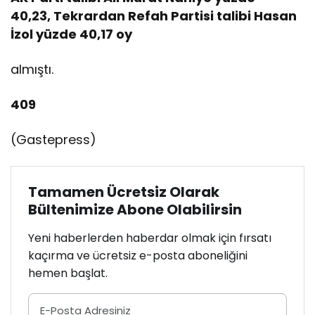
n
40,23, Tekrardan Refah Partisi talibi Hasan
i
İzol yüzde 40,17 oy
l
e
almıştı.
n
m
e
409
s
i
(Gastepress)
n
e
k
a
Tamamen Ücretsiz Olarak
r
Bültenimize Abone Olabilirsin
a
r
Yeni haberlerden haberdar olmak için fırsatı
v
kaçırma ve ücretsiz e-posta aboneliğini
e
hemen başlat.
r
i
l