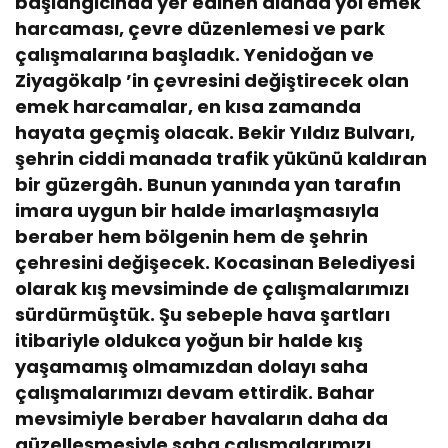
başlangıcında yer edinen alanda yol emek
e
harcaması, çevre düzenlemesi ve park
s
çalışmalarına başladık. Yenidoğan ve
i
n
Ziyagökalp ’in çevresini değiştirecek olan
i
emek harcamalar, en kısa zamanda
d
hayata geçmiş olacak. Bekir Yıldız Bulvarı,
e
şehrin ciddi manada trafik yükünü kaldıran
ğ
i
bir güzergâh. Bunun yanında yan tarafın
ş
imara uygun bir halde imarlaşmasıyla
t
beraber hem bölgenin hem de şehrin
i
çehresini değişecek. Kocasinan Belediyesi
r
e
olarak kış mevsiminde de çalışmalarımızı
c
sürdürmüştük. Şu sebeple hava şartları
e
itibariyle oldukca yoğun bir halde kış
k
yaşamamış olmamızdan dolayı saha
,
h
çalışmalarımızı devam ettirdik. Bahar
e
mevsimiyle beraber havaların daha da
m
güzelleşmesiyle saha çalışmalarımızı