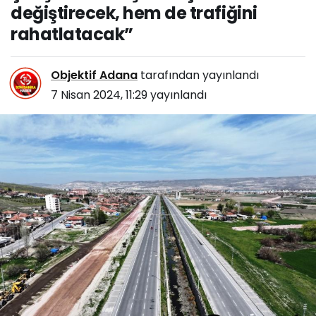
a
değiştirecek, hem de trafiğini
n
rahatlatacak”
Ç
o
l
Objektif Adana
tarafından yayınlandı
a
k
7 Nisan 2024, 11:29
yayınlandı
b
a
y
r
a
k
d
a
r
:
“
Y
e
n
i