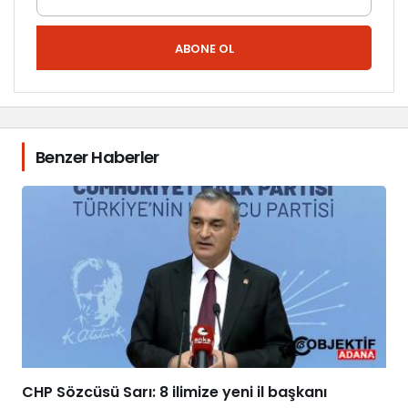
d
i
!
ABONE OL
Benzer Haberler
CHP Sözcüsü Sarı: 8 ilimize yeni il başkanı