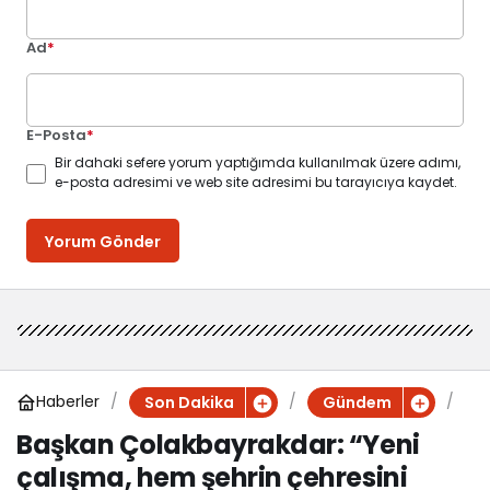
Ad
*
E-Posta
*
Bir dahaki sefere yorum yaptığımda kullanılmak üzere adımı,
e-posta adresimi ve web site adresimi bu tarayıcıya kaydet.
Yorum Gönder
Haberler
B
Son Dakika
Gündem
a
Başkan Çolakbayrakdar: “Yeni
ş
çalışma, hem şehrin çehresini
k