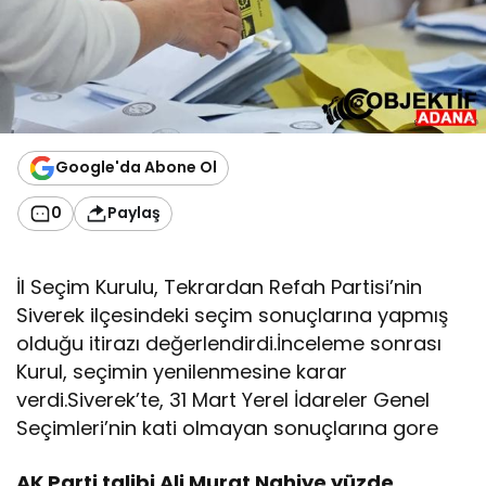
s
i
i
t
i
r
a
z
Google'da Abone Ol
e
t
0
Paylaş
t
i
!
İl Seçim Kurulu, Tekrardan Refah Partisi’nin
S
Siverek ilçesindeki seçim sonuçlarına yapmış
e
olduğu itirazı değerlendirdi.İnceleme sonrası
ç
i
Kurul, seçimin yenilenmesine karar
m
verdi.Siverek’te, 31 Mart Yerel İdareler Genel
i
Seçimleri’nin kati olmayan sonuçlarına gore
n
y
AK Parti talibi Ali Murat Nahiye yüzde
e