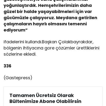
d
yoğunlaştırdık. Hemşehrilerimizin daha
e
t
güzel bir halde yaşayabilmeleri için var
r
gücümüzle çalışıyoruz. Meydana getirilen
a
çalışmaların hayırlı olmasını temenni
f
ediyorum”
i
ğ
i
ifadelerini kullandı.Başkan Çolakbayrakdar,
n
bölgenin ihtiyacına gore çözümler ürettiklerini
i
sözlerine ekledi.
r
a
336
h
a
t
(Gastepress)
l
a
t
Tamamen Ücretsiz Olarak
a
c
Bültenimize Abone Olabilirsin
a