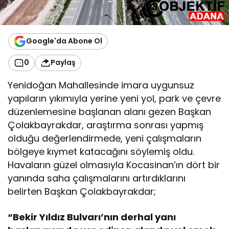
ç
a
l
ı
Google'da Abone Ol
ş
m
0
Paylaş
a
Yenidoğan Mahallesinde imara uygunsuz
,
h
yapıların yıkımıyla yerine yeni yol, park ve çevre
e
düzenlemesine başlanan alanı gezen Başkan
m
Çolakbayrakdar, araştırma sonrası yapmış
ş
olduğu değerlendirmede, yeni çalışmaların
e
h
bölgeye kıymet katacağını söylemiş oldu.
r
Havaların güzel olmasıyla Kocasinan’ın dört bir
i
yanında saha çalışmalarını artırdıklarını
n
belirten Başkan Çolakbayrakdar;
ç
e
h
“Bekir Yıldız Bulvarı’nın derhal yanı
r