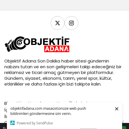
Objektif
Adana Son Dakika
haber sitesi gündemin
nabzını tutan ve en son gelişmeleri takip edeceğiniz bir
reklamsız ve ticari amaç gütmeyen bir platformdur.
Gündem, siyaset, ekonomi, tarım, yerel spor, kültür,
etkinlikler ve daha fazlası için bizi takipte kalın.
Blog
Köşe Yazarlarımız
Yayın İlkelerimiz
×
objektifadana.com masaüstünüze web push
İçerik Kaldırma Talebi
Gizlilik politikası
İş Birliği
Künye
bildirimleri göndermesine izin verin.
İletişim
Objektif Adana © 2026 - Tüm Hakları Saklıdır
Powered by SendPulse
Bu web sitesinde en iyi deneyimi yaşamanızı