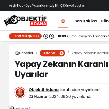
Arşiv
Blog
Köşe Yazarlarımız
İş Birliği
Künye
İletişim
Son Dakika
Gü
18:03
Cumhurbaşkanı Erdoğan, Su
SON GELIŞMELER
Haberler
Yapay Zekanın Karanlı
Adana
Yapay Zekanın Karanlı
Uyarılar
Objektif Adana
tarafından yayınlandı
23 Haziran 2024, 08:26
yayınlandı