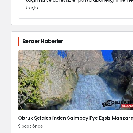
kaçırma ve ücretsiz e-posta aboneliğini hem
başlat.
Benzer Haberler
Obruk Şelalesi'nden Saimbeyli'ye Eşsiz Manzar
9 saat önce