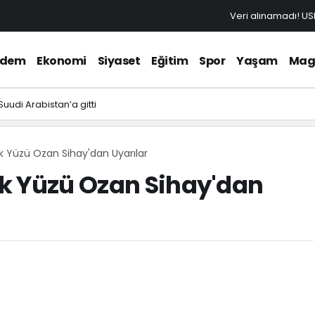
Veri alınamadı!
US
ndem
Ekonomi
Siyaset
Eğitim
Spor
Yaşam
Mag
udi Arabistan’a gitti
k Yüzü Ozan Sihay'dan Uyarılar
k Yüzü Ozan Sihay'dan