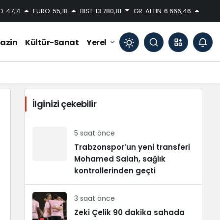
D
47,71
EURO
55,18
BIST
13.780,81
GR. ALTIN
6.666,46
azin
Kültür-Sanat
Yerel
Mod
değiştir
İlginizi çekebilir
Gündüz Modu
Gündüz modunu seçin.
5 saat önce
Trabzonspor’un yeni transferi
Mohamed Salah, sağlık
Gece Modu
Gece modunu seçin.
kontrollerinden geçti
3 saat önce
Sistem Modu
Sistem modunu seçin.
Zeki Çelik 90 dakika sahada