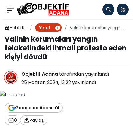
Valinin korumaları
0
yangın felaketindeki
Haberler
Valinin korumaları yangın
Yerel
felaketindeki ihmali
Valinin korumaları yangın
protesto eden kişiyi dövdü
ihmali protesto eden
felaketindeki ihmali protesto eden
kişiyi dövdü
kişiyi dövdü
Objektif Adana
tarafından yayınlandı
25 Haziran 2024, 13:22
yayınlandı
Google'da Abone Ol
0
Paylaş