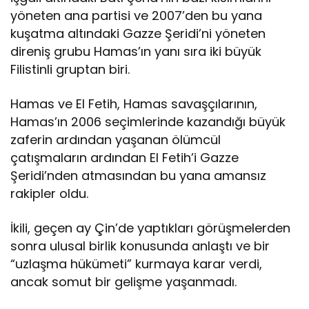
F
yöneten ana partisi ve 2007’den bu yana
il
i
kuşatma altındaki Gazze Şeridi’ni yöneten
s
direniş grubu Hamas’ın yanı sıra iki büyük
t
Filistinli gruptan biri.
i
n
Hamas ve El Fetih, Hamas savaşçılarının,
i
ç
Hamas’ın 2006 seçimlerinde kazandığı büyük
i
zaferin ardından yaşanan ölümcül
u
çatışmaların ardından El Fetih’i Gazze
z
Şeridi’nden atmasından bu yana amansız
l
a
rakipler oldu.
ş
m
İkili, geçen ay Çin’de yaptıkları görüşmelerden
a
sonra ulusal birlik konusunda anlaştı ve bir
s
ü
“uzlaşma hükümeti” kurmaya karar verdi,
r
ancak somut bir gelişme yaşanmadı.
e
c