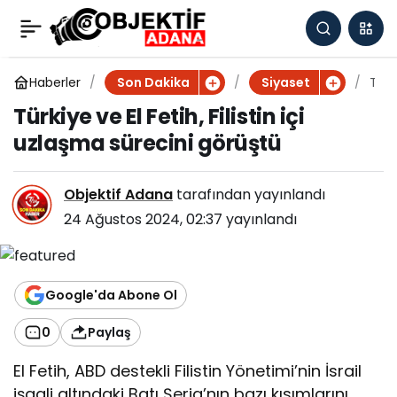
Türkiye ve El Fetih,
0
Filistin içi uzlaşma
Haberler
T
Son Dakika
Siyaset
ü
Türkiye ve El Fetih, Filistin içi
r
sürecini görüştü
uzlaşma sürecini görüştü
k
i
y
Objektif Adana
tarafından yayınlandı
e
v
24 Ağustos 2024, 02:37
yayınlandı
e
E
l
F
Google'da Abone Ol
e
t
0
Paylaş
i
h
El Fetih, ABD destekli Filistin Yönetimi’nin İsrail
,
işgali altındaki Batı Şeria’nın bazı kısımlarını