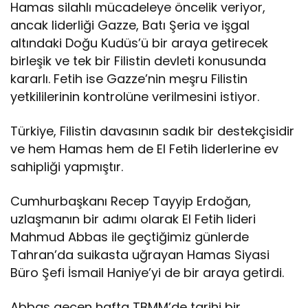
Hamas silahlı mücadeleye öncelik veriyor,
i
ancak liderliği Gazze, Batı Şeria ve işgal
n
i
altındaki Doğu Kudüs’ü bir araya getirecek
g
birleşik ve tek bir Filistin devleti konusunda
ö
kararlı. Fetih ise Gazze’nin meşru Filistin
r
yetkililerinin kontrolüne verilmesini istiyor.
ü
ş
t
Türkiye, Filistin davasının sadık bir destekçisidir
ü
ve hem Hamas hem de El Fetih liderlerine ev
sahipliği yapmıştır.
Cumhurbaşkanı Recep Tayyip Erdoğan,
uzlaşmanın bir adımı olarak El Fetih lideri
Mahmud Abbas ile geçtiğimiz günlerde
Tahran’da suikasta uğrayan Hamas Siyasi
Büro Şefi İsmail Haniye’yi de bir araya getirdi.
Abbas geçen hafta TBMM’de tarihi bir