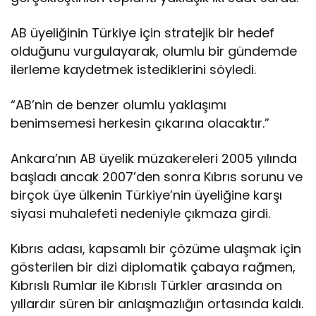
i
n
i
AB üyeliğinin Türkiye için stratejik bir hedef
n
olduğunu vurgulayarak, olumlu bir gündemde
c
ilerleme kaydetmek istediklerini söyledi.
a
n
“AB’nin de benzer olumlu yaklaşımı
l
a
benimsemesi herkesin çıkarına olacaktır.”
n
m
Ankara’nın AB üyelik müzakereleri 2005 yılında
a
başladı ancak 2007’den sonra Kıbrıs sorunu ve
s
birçok üye ülkenin Türkiye’nin üyeliğine karşı
ı
h
siyasi muhalefeti nedeniyle çıkmaza girdi.
e
r
Kıbrıs adası, kapsamlı bir çözüme ulaşmak için
k
gösterilen bir dizi diplomatik çabaya rağmen,
e
s
Kıbrıslı Rumlar ile Kıbrıslı Türkler arasında on
i
yıllardır süren bir anlaşmazlığın ortasında kaldı.
n