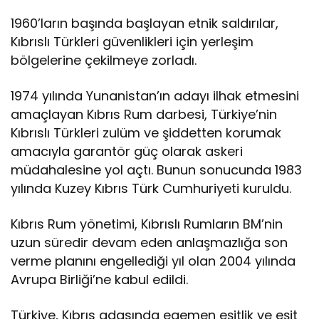
y
1960’ların başında başlayan etnik saldırılar,
a
Kıbrıslı Türkleri güvenlikleri için yerleşim
r
a
bölgelerine çekilmeye zorladı.
r
ı
1974 yılında Yunanistan’ın adayı ilhak etmesini
n
amaçlayan Kıbrıs Rum darbesi, Türkiye’nin
a
:
Kıbrıslı Türkleri zulüm ve şiddetten korumak
F
amacıyla garantör güç olarak askeri
M
müdahalesine yol açtı. Bunun sonucunda 1983
F
yılında Kuzey Kıbrıs Türk Cumhuriyeti kuruldu.
i
d
a
Kıbrıs Rum yönetimi, Kıbrıslı Rumların BM’nin
n
uzun süredir devam eden anlaşmazlığa son
verme planını engellediği yıl olan 2004 yılında
Avrupa Birliği’ne kabul edildi.
Türkiye, Kıbrıs adasında egemen eşitlik ve eşit