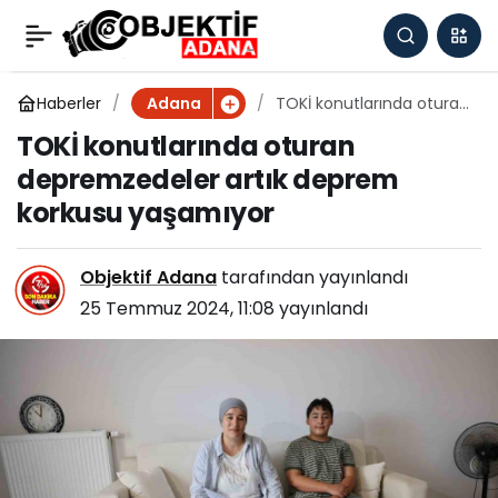
Adana'da
0
Paylaş
kovalamacayla
Haberler
TOKİ konutlarında oturan
Adana
depremzedeler artık
TOKİ konutlarında oturan
deprem korkusu
durdurulan araçta 83
depremzedeler artık deprem
yaşamıyor
korkusu yaşamıyor
bin 888 uyuşturucu hap
ele geçirildi
Objektif Adana
tarafından yayınlandı
25 Temmuz 2024, 11:08
yayınlandı