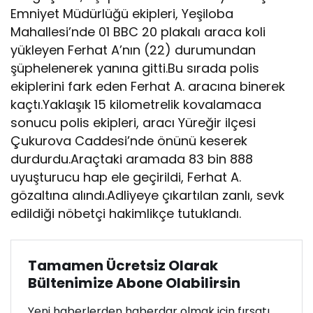
Emniyet Müdürlüğü ekipleri, Yeşiloba
Mahallesi’nde 01 BBC 20 plakalı araca koli
yükleyen Ferhat A’nın (22) durumundan
şüphelenerek yanına gitti.Bu sırada polis
ekiplerini fark eden Ferhat A. aracına binerek
kaçtı.Yaklaşık 15 kilometrelik kovalamaca
sonucu polis ekipleri, aracı Yüreğir ilçesi
Çukurova Caddesi’nde önünü keserek
durdurdu.Araçtaki aramada 83 bin 888
uyuşturucu hap ele geçirildi, Ferhat A.
gözaltına alındı.Adliyeye çıkartılan zanlı, sevk
edildiği nöbetçi hakimlikçe tutuklandı.
Tamamen Ücretsiz Olarak
Bültenimize Abone Olabilirsin
Yeni haberlerden haberdar olmak için fırsatı