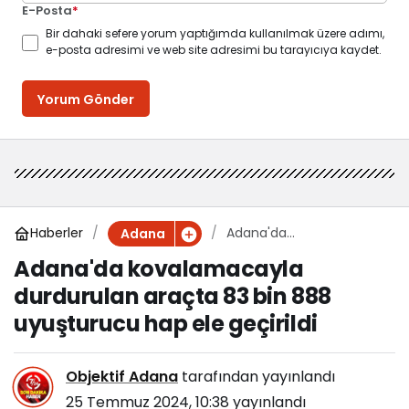
E-Posta
*
Bir dahaki sefere yorum yaptığımda kullanılmak üzere adımı,
e-posta adresimi ve web site adresimi bu tarayıcıya kaydet.
Yorum Gönder
Haberler
Adana'da
Adana
kovalamacayla
Adana'da kovalamacayla
durdurulan araçta 83 bin
durdurulan araçta 83 bin 888
888 uyuşturucu hap ele
geçirildi
uyuşturucu hap ele geçirildi
Objektif Adana
tarafından yayınlandı
25 Temmuz 2024, 10:38
yayınlandı