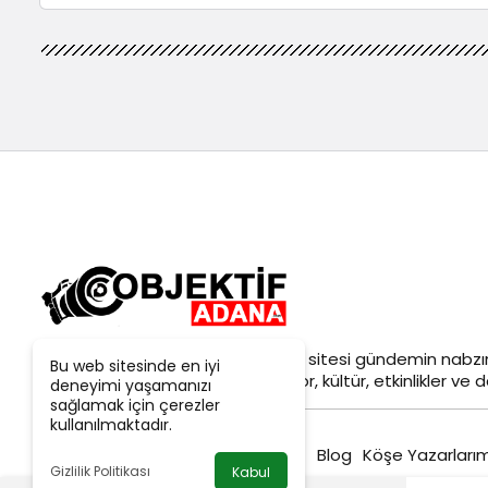
Objektif
Adana Son Dakika
haber sitesi gündemin nabzın
Bu web sitesinde en iyi
siyaset, ekonomi, tarım, yerel spor, kültür, etkinlikler ve da
deneyimi yaşamanızı
sağlamak için çerezler
kullanılmaktadır.
Blog
Köşe Yazarlarım
Gizlilik Politikası
Kabul