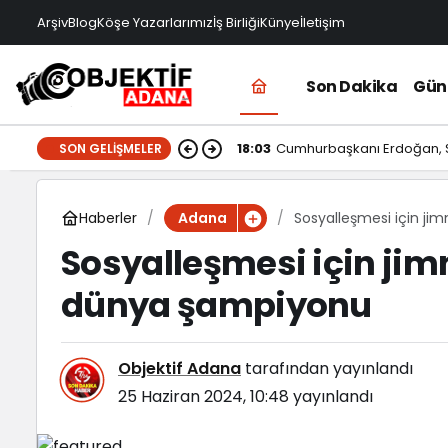
Arşiv
Blog
Köşe Yazarlarımız
İş Birliği
Künye
İletişim
Son Dakika
Gü
18:03
Cumhurbaşkanı Erdoğan, Su
SON GELIŞMELER
Haberler
Sosyalleşmesi için ji
Adana
Sosyalleşmesi için jimn
dünya şampiyonu
Objektif Adana
tarafından yayınlandı
25 Haziran 2024, 10:48
yayınlandı