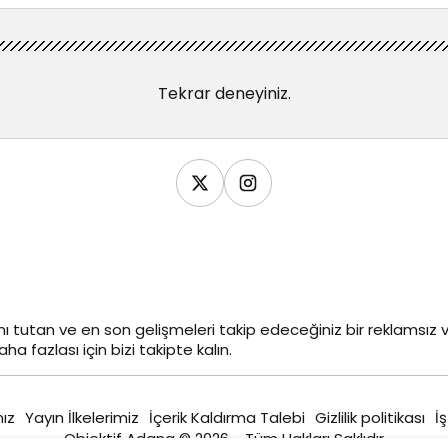
Tekrar deneyiniz.
ı tutan ve en son gelişmeleri takip edeceğiniz bir reklamsı
ha fazlası için bizi takipte kalın.
ız
Yayın İlkelerimiz
İçerik Kaldırma Talebi
Gizlilik politikası
İş
Objektif Adana © 2026 - Tüm Hakları Saklıdır