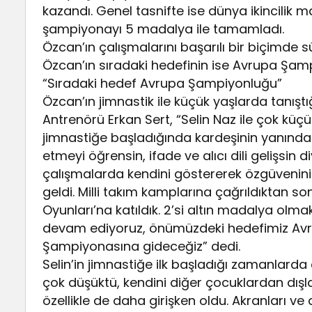
kazandı. Genel tasnifte ise dünya ikincilik 
şampiyonayı 5 madalya ile tamamladı.
Özcan’ın çalışmalarını başarılı bir biçimde 
Özcan’ın sıradaki hedefinin ise Avrupa Şam
“Sıradaki hedef Avrupa Şampiyonluğu”
Özcan’ın jimnastik ile küçük yaşlarda tanış
Antrenörü Erkan Sert, “Selin Naz ile çok küçü
jimnastiğe başladığında kardeşinin yanında s
etmeyi öğrensin, ifade ve alıcı dili gelişsin di
çalışmalarda kendini göstererek özgüvenini g
geldi. Milli takım kamplarına çağrıldıktan
Oyunları’na katıldık. 2’si altın madalya ol
devam ediyoruz, önümüzdeki hedefimiz Avru
Şampiyonasına gideceğiz” dedi.
Selin’in jimnastiğe ilk başladığı zamanlard
çok düşüktü, kendini diğer çocuklardan dışla
özellikle de daha girişken oldu. Akranları ve