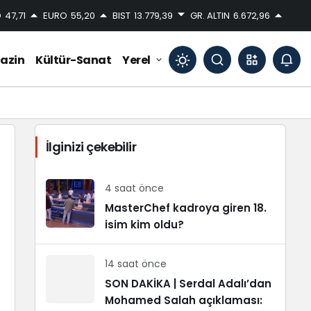
D
47,71
EURO
55,20
BIST
13.779,39
GR. ALTIN
6.672,96
azin
Kültür-Sanat
Yerel
Mod
değiştir
İlginizi çekebilir
Gündüz Modu
Gündüz modunu seçin.
4 saat önce
MasterChef kadroya giren 18.
isim kim oldu?
Gece Modu
Gece modunu seçin.
14 saat önce
Sistem Modu
SON DAKİKA | Serdal Adalı’dan
Sistem modunu seçin.
Mohamed Salah açıklaması: