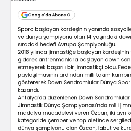
Google'da Abone Ol
Spora başlayan kardeşinin yanında sosyall
ve dünya şampiyonu olan 14 yaşındaki down 
sıradaki hedefi Avrupa Şampiyonluğu.
2018 yılında jimnastiğe başlayan kardeşinin
giderek antrenmanlara başlayan down sendro
etmeyerek başarılı bir jimnastikçi oldu. Fe
paylaşılmasının ardından milli takım kampı
göstererek Down Sendromlular Dünya Spor O
kazandı.
Antalya’da düzenlenen Down Sendromlular 
Jimnastik Dünya Şampiyonası’nda milli jimnas
madalya mücadelesi veren Özcan, iki ayrı 
kategoride çember ve top aletinde sergiled
dünya şampiyonu olan Özcan, labut ve kurd