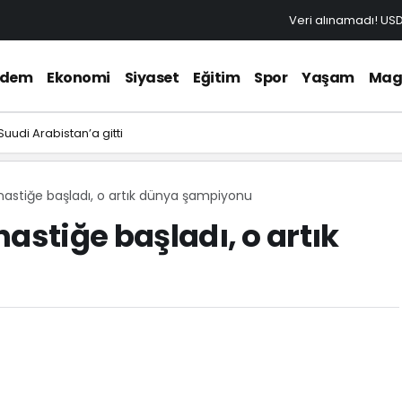
Veri alınamadı!
US
ndem
Ekonomi
Siyaset
Eğitim
Spor
Yaşam
Mag
udi Arabistan’a gitti
mnastiğe başladı, o artık dünya şampiyonu
astiğe başladı, o artık