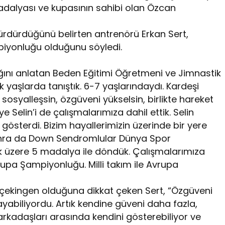
madalyası ve kupasının sahibi olan Özcan
sürdürdüğünü belirten antrenörü Erkan Sert,
piyonluğu olduğunu söyledi.
tığını anlatan Beden Eğitimi Öğretmeni ve Jimnastik
k yaşlarda tanıştık. 6-7 yaşlarındaydı. Kardeşi
osyalleşsin, özgüveni yükselsin, birlikte hareket
ye Selin’i de çalışmalarımıza dahil ettik. Selin
österdi. Bizim hayallerimizin üzerinde bir yere
 sonra da Down Sendromlular Dünya Spor
mak üzere 5 madalya ile döndük. Çalışmalarımıza
pa Şampiyonluğu. Milli takım ile Avrupa
a çekingen olduğuna dikkat çeken Sert, “Özgüveni
yabiliyordu. Artık kendine güveni daha fazla,
 arkadaşları arasında kendini gösterebiliyor ve