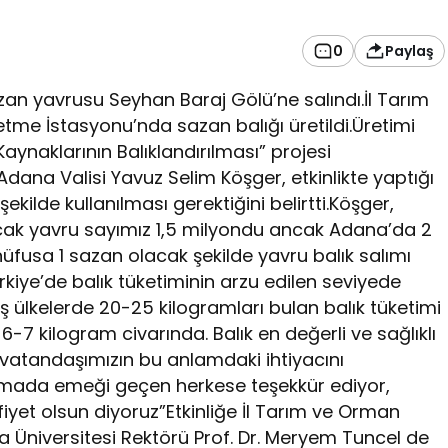
0
Paylaş
an yavrusu Seyhan Baraj Gölü’ne salındı.İl Tarım
me İstasyonu’nda sazan balığı üretildi.Üretimi
aynaklarının Balıklandırılması” projesi
dana Valisi Yavuz Selim Köşger, etkinlikte yaptığı
kilde kullanılması gerektiğini belirtti.Köşger,
cak yavru sayımız 1,5 milyondu ancak Adana’da 2
üfusa 1 sazan olacak şekilde yavru balık salımı
rkiye’de balık tüketiminin arzu edilen seviyede
iş ülkelerde 20-25 kilogramları bulan balık tüketimi
7 kilogram civarında. Balık en değerli ve sağlıklı
k vatandaşımızın bu anlamdaki ihtiyacını
ışmada emeği geçen herkese teşekkür ediyor,
iyet olsun diyoruz”Etkinliğe İl Tarım ve Orman
Üniversitesi Rektörü Prof. Dr. Meryem Tuncel de