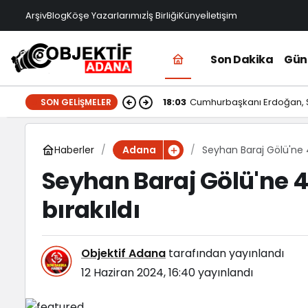
Arşiv
Blog
Köşe Yazarlarımız
İş Birliği
Künye
İletişim
Son Dakika
Gü
18:03
Cumhurbaşkanı Erdoğan, Su
SON GELIŞMELER
Haberler
Seyhan Baraj Gölü'ne 4
Adana
Seyhan Baraj Gölü'ne 
bırakıldı
Objektif Adana
tarafından yayınlandı
12 Haziran 2024, 16:40
yayınlandı