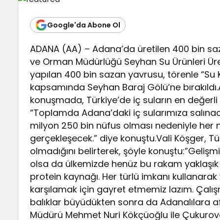
Google'da Abone Ol
ADANA (AA) – Adana’da üretilen 400 bin saz
ve Orman Müdürlüğü Seyhan Su Ürünleri Üret
yapılan 400 bin sazan yavrusu, törenle “Su K
kapsamında Seyhan Baraj Gölü’ne bırakıldı.A
konuşmada, Türkiye’de iç suların en değerli şe
“Toplamda Adana’daki iç sularımıza salına
milyon 250 bin nüfus olması nedeniyle her n
gerçekleşecek.” diye konuştu.Vali Köşger, Tü
olmadığını belirterek, şöyle konuştu:”Gelişm
olsa da ülkemizde henüz bu rakam yaklaşık 6-
protein kaynağı. Her türlü imkanı kullanara
karşılamak için gayret etmemiz lazım. Çal
balıklar büyüdükten sonra da Adanalılara af
Müdürü Mehmet Nuri Kökçüoğlu ile Çukurova 