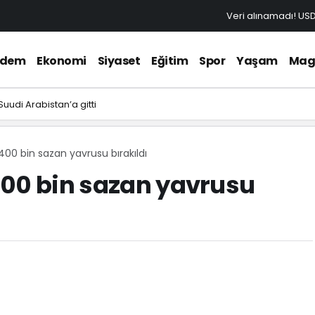
Veri alınamadı!
US
ndem
Ekonomi
Siyaset
Eğitim
Spor
Yaşam
Mag
udi Arabistan’a gitti
00 bin sazan yavrusu bırakıldı
400 bin sazan yavrusu