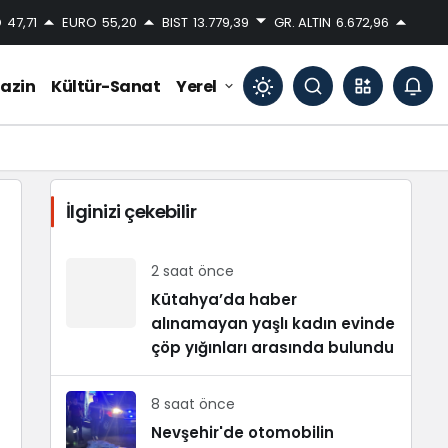
D
47,71
EURO
55,20
BIST
13.779,39
GR. ALTIN
6.672,96
azin
Kültür-Sanat
Yerel
Mod
değiştir
İlginizi çekebilir
Gündüz Modu
Gündüz modunu seçin.
2 saat önce
Kütahya’da haber
alınamayan yaşlı kadın evinde
Gece Modu
Gece modunu seçin.
çöp yığınları arasında bulundu
8 saat önce
Sistem Modu
Sistem modunu seçin.
Nevşehir'de otomobilin