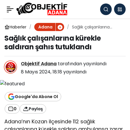
Sağlık çalışanlarına
0
kürekle saldıran şahıs
Haberler
Sağlık çalışanlarına
Adana
kürekle saldıran şahıs
Sağlık çalışanlarına kürekle
tutuklandı
tutuklandı
saldıran şahıs tutuklandı
Objektif Adana
tarafından yayınlandı
8 Mayıs 2024, 18:18
yayınlandı
Google'da Abone Ol
0
Paylaş
Adana’nın Kozan ilçesinde 112 sağlık
çalışanlarına kürekle saldırıp ambulansa zarar