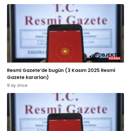
Resmi Gazete’de bugün (3 Kasım 2025 Resmi
Gazete kararları)
9 ay önce