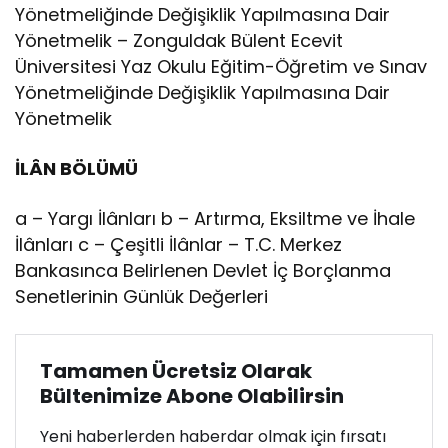
Yönetmeliğinde Değişiklik Yapılmasına Dair
Yönetmelik – Zonguldak Bülent Ecevit
Üniversitesi Yaz Okulu Eğitim-Öğretim ve Sınav
Yönetmeliğinde Değişiklik Yapılmasına Dair
Yönetmelik
İLÂN BÖLÜMÜ
a – Yargı İlânları b – Artırma, Eksiltme ve İhale
İlânları c – Çeşitli İlânlar – T.C. Merkez
Bankasınca Belirlenen Devlet İç Borçlanma
Senetlerinin Günlük Değerleri
Tamamen Ücretsiz Olarak
Bültenimize Abone Olabilirsin
Yeni haberlerden haberdar olmak için fırsatı