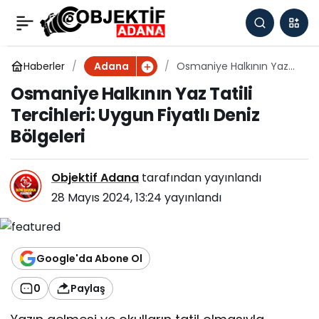
Osmaniye Halkının Yaz
0
Tatili Tercihleri: Uygun
Haberler
Osmaniye Halkının Yaz
Adana
Tatili Tercihleri: Uygun
Osmaniye Halkının Yaz Tatili
Fiyatlı Deniz Bölgeleri
Fiyatlı Deniz Bölgeleri
Tercihleri: Uygun Fiyatlı Deniz
Bölgeleri
Objektif Adana
tarafından yayınlandı
28 Mayıs 2024, 13:24
yayınlandı
Google'da Abone Ol
0
Paylaş