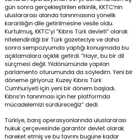
ı
gün sonra gerçekleştirilen etkinlik, KKTC’nin
s
T
uluslararası alanda tanınmasına yönelik
ü
kararlılığın dile getirilmesine vesile oldu.
r
Kurtulmuş, KKTC’yi “Kıbrıs Türk devleti” olarak
k
nitelendirdiği bir Türk gazeteciye ve daha
d
e
sonra sempozyumda yaptığı konuşmada bu
v
açıklamalara açıklık getirdi. “Hayır, bu bir dil
l
sürçmesi değil. Yıldönümünde yapılan
e
parlamento oturumunda da söyledim. Yeni bir
t
i’
döneme giriyoruz. Kuzey Kıbrıs Türk
i
Cumhuriyeti için yeni bir dönem başladı.
ç
Kıbrıs’ın tanınması için her platformda
i
mücadelemizi sürdüreceğiz” dedi.
n
m
ü
Türkiye, barış operasyonlarında uluslararası
c
hukuk çerçevesinde garantör devlet olarak
a
hareket etmiş ve bu tavrını bugüne kadar
d