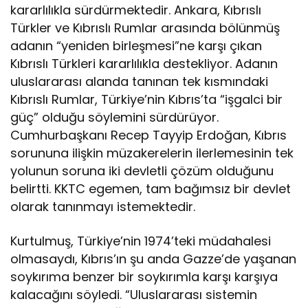
kararlılıkla sürdürmektedir. Ankara, Kıbrıslı
e
l
Türkler ve Kıbrıslı Rumlar arasında bölünmüş
e
adanın “yeniden birleşmesi”ne karşı çıkan
s
Kıbrıslı Türkleri kararlılıkla destekliyor. Adanın
ö
uluslararası alanda tanınan tek kısmındaki
z
ü
Kıbrıslı Rumlar, Türkiye’nin Kıbrıs’ta “işgalci bir
v
güç” olduğu söylemini sürdürüyor.
e
Cumhurbaşkanı Recep Tayyip Erdoğan, Kıbrıs
r
sorununa ilişkin müzakerelerin ilerlemesinin tek
d
yolunun soruna iki devletli çözüm olduğunu
i
belirtti. KKTC egemen, tam bağımsız bir devlet
olarak tanınmayı istemektedir.
Kurtulmuş, Türkiye’nin 1974’teki müdahalesi
olmasaydı, Kıbrıs’ın şu anda Gazze’de yaşanan
soykırıma benzer bir soykırımla karşı karşıya
kalacağını söyledi. “Uluslararası sistemin