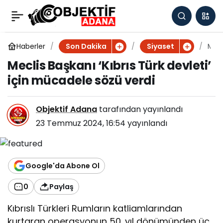
Meclis Başkanı ‘Kıbrıs
0
Türk devleti’ için
Haberler
M
Son Dakika
Siyaset
e
Meclis Başkanı ‘Kıbrıs Türk devleti’
c
mücadele sözü verdi
için mücadele sözü verdi
li
s
B
Objektif Adana
tarafından yayınlandı
a
ş
23 Temmuz 2024, 16:54
yayınlandı
k
a
n
ı
Google'da Abone Ol
‘
K
0
Paylaş
ı
b
Kıbrıslı Türkleri Rumların katliamlarından
r
kurtaran operasyonun 50. yıl dönümünden üç