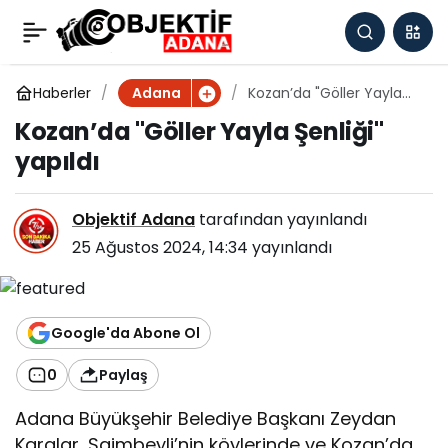
Kozan’da "Göller Yayla
0
Şenliği" yapıldı
Haberler
Kozan’da "Göller Yayla
Adana
Şenliği" yapıldı
Kozan’da "Göller Yayla Şenliği"
yapıldı
Objektif Adana
tarafından yayınlandı
25 Ağustos 2024, 14:34
yayınlandı
Google'da Abone Ol
0
Paylaş
Adana Büyükşehir Belediye Başkanı Zeydan
Karalar, Saimbeyli’nin köylerinde ve Kozan’da