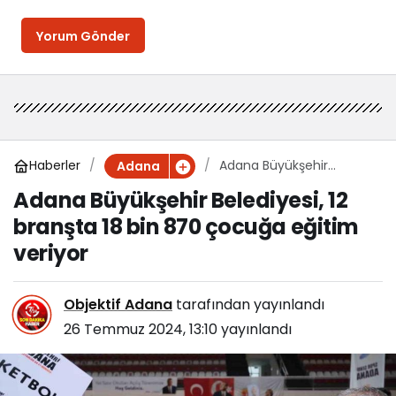
Yorum Gönder
Haberler
Adana Büyükşehir
Adana
Belediyesi, 12 branşta 18
Adana Büyükşehir Belediyesi, 12
bin 870 çocuğa eğitim
branşta 18 bin 870 çocuğa eğitim
veriyor
veriyor
Objektif Adana
tarafından yayınlandı
26 Temmuz 2024, 13:10
yayınlandı