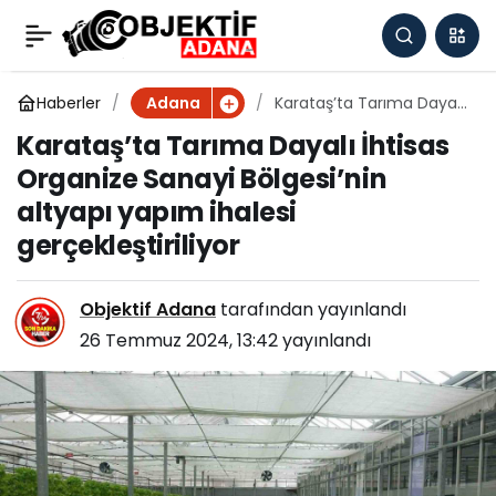
Adana Büyükşehir
0
Paylaş
Belediyesi, 12 branşta
Haberler
Karataş’ta Tarıma Dayalı
Adana
İhtisas Organize Sanayi
Karataş’ta Tarıma Dayalı İhtisas
Bölgesi’nin altyapı yapım
18 bin 870 çocuğa
Organize Sanayi Bölgesi’nin
ihalesi gerçekleştiriliyor
altyapı yapım ihalesi
eğitim veriyor
gerçekleştiriliyor
Objektif Adana
tarafından yayınlandı
26 Temmuz 2024, 13:42
yayınlandı