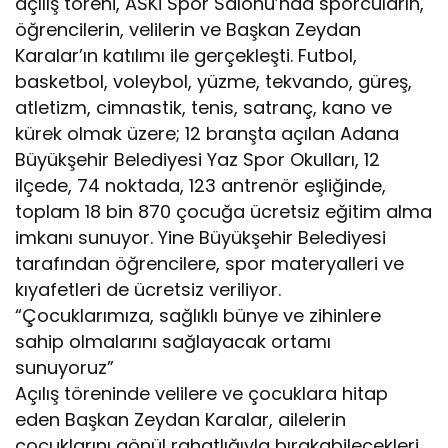
açılış töreni, ASKİ Spor Salonu’nda sporcuların,
öğrencilerin, velilerin ve Başkan Zeydan
Karalar’ın katılımı ile gerçekleşti. Futbol,
basketbol, voleybol, yüzme, tekvando, güreş,
atletizm, cimnastik, tenis, satranç, kano ve
kürek olmak üzere; 12 branşta açılan Adana
Büyükşehir Belediyesi Yaz Spor Okulları, 12
ilçede, 74 noktada, 123 antrenör eşliğinde,
toplam 18 bin 870 çocuğa ücretsiz eğitim alma
imkanı sunuyor. Yine Büyükşehir Belediyesi
tarafından öğrencilere, spor materyalleri ve
kıyafetleri de ücretsiz veriliyor.
“Çocuklarımıza, sağlıklı bünye ve zihinlere
sahip olmalarını sağlayacak ortamı
sunuyoruz”
Açılış töreninde velilere ve çocuklara hitap
eden Başkan Zeydan Karalar, ailelerin
çocuklarını gönül rahatlığıyla bırakabilecekleri,