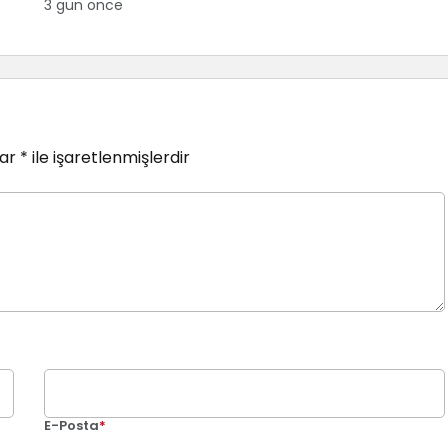
3 gün önce
lar
*
ile işaretlenmişlerdir
E-Posta
*