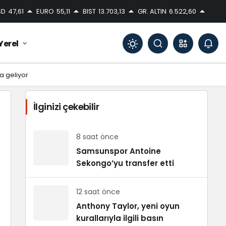
SD
47,61
EURO
55,11
BIST
13.703,13
GR. ALTIN
6.522,60
Yerel
Mod
değiştir
na geliyor
İlginizi çekebilir
Gündüz Modu
Gündüz modunu seçin.
8 saat önce
Samsunspor Antoine
Sekongo’yu transfer etti
Gece Modu
Gece modunu seçin.
12 saat önce
Sistem Modu
Anthony Taylor, yeni oyun
Sistem modunu seçin.
kurallarıyla ilgili basın