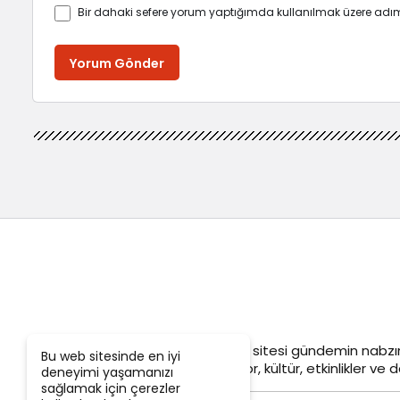
Bir dahaki sefere yorum yaptığımda kullanılmak üzere adım
Yorum Gönder
Objektif
Adana Son Dakika
haber sitesi gündemin nabzın
Bu web sitesinde en iyi
siyaset, ekonomi, tarım, yerel spor, kültür, etkinlikler ve da
deneyimi yaşamanızı
sağlamak için çerezler