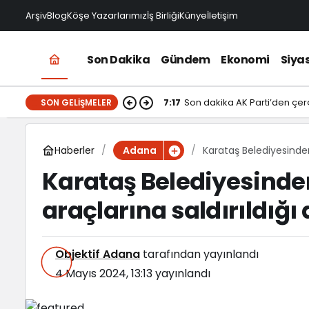
Arşiv
Blog
Köşe Yazarlarımız
İş Birliği
Künye
İletişim
Son Dakika
Gündem
Ekonomi
Siya
7:17
Son dakika AK Parti’den çerçe
SON GELIŞMELER
Haberler
Karataş Belediyesinden
Adana
Karataş Belediyesinde
araçlarına saldırıldığı
Objektif Adana
tarafından yayınlandı
4 Mayıs 2024, 13:13
yayınlandı