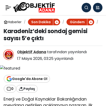
Karadeniz’deki sondaj
0
gemisi sayısı 5’e çıktı
Haberler
K
Son Dakika
Gündem
a
Karadeniz’deki sondaj gemisi
r
sayısı 5’e çıktı
a
d
e
Objektif Adana
tarafından yayınlandı
n
i
17 Mayıs 2026, 03:25
yayınlandı
z
’
d
e
Google'da Abone Ol
k
i
0
Paylaş
s
o
Enerji ve Doğal Kaynaklar Bakanlığından
n
meydana getirilen açıklamaya nazaran, ilk